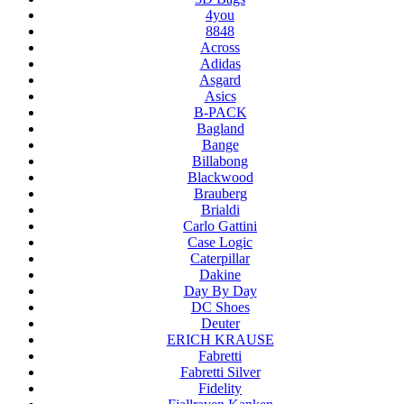
4you
8848
Across
Adidas
Asgard
Asics
B-PACK
Bagland
Bange
Billabong
Blackwood
Brauberg
Brialdi
Carlo Gattini
Case Logic
Caterpillar
Dakine
Day By Day
DC Shoes
Deuter
ERICH KRAUSE
Fabretti
Fabretti Silver
Fidelity