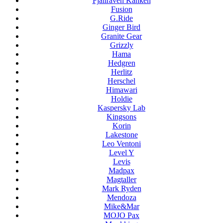
Fjallraven Kanken
Fusion
G.Ride
Ginger Bird
Granite Gear
Grizzly
Hama
Hedgren
Herlitz
Herschel
Himawari
Holdie
Kaspersky Lab
Kingsons
Korin
Lakestone
Leo Ventoni
Level Y
Levis
Madpax
Magtaller
Mark Ryden
Mendoza
Mike&Mar
MOJO Pax