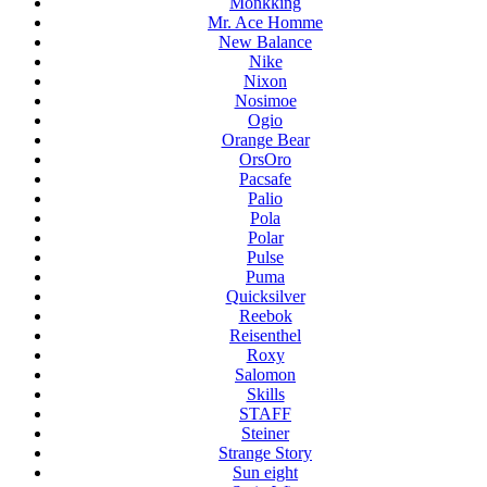
Monkking
Mr. Ace Homme
New Balance
Nike
Nixon
Nosimoe
Ogio
Orange Bear
OrsOro
Pacsafe
Palio
Pola
Polar
Pulse
Puma
Quicksilver
Reebok
Reisenthel
Roxy
Salomon
Skills
STAFF
Steiner
Strange Story
Sun eight