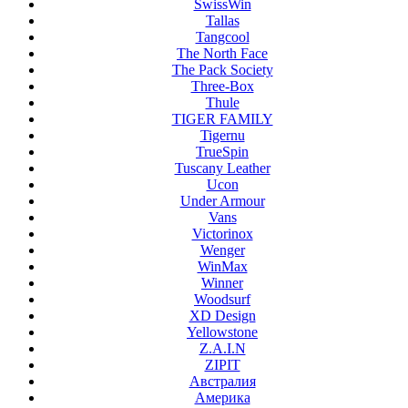
SwissWin
Tallas
Tangcool
The North Face
The Pack Society
Three-Box
Thule
TIGER FAMILY
Tigernu
TrueSpin
Tuscany Leather
Ucon
Under Armour
Vans
Victorinox
Wenger
WinMax
Winner
Woodsurf
XD Design
Yellowstone
Z.A.I.N
ZIPIT
Австралия
Америка