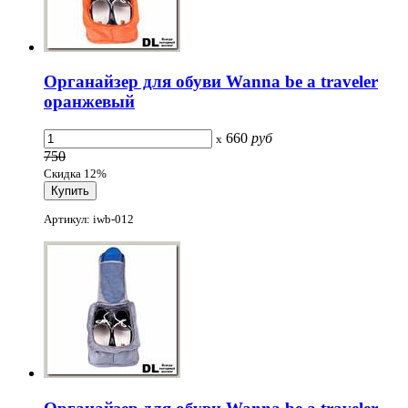
Органайзер для обуви Wanna be a traveler
оранжевый
660
руб
x
750
Скидка 12%
Артикул: iwb-012