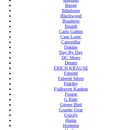
Bagland
Bange
Billabong
Blackwood
Brauberg
Brialdi
Carlo Gattini
Case Logic
Caterpillar
Dakine
Day By Day
DC Shoes
Deuter
ERICH KRAUSE
Fabretti
Fabretti Silver
Fidelity
Fjallraven Kanken
Fusion
G.Ride
Ginger Bird
Granite Gear
Grizzly
Hama
Hedgren