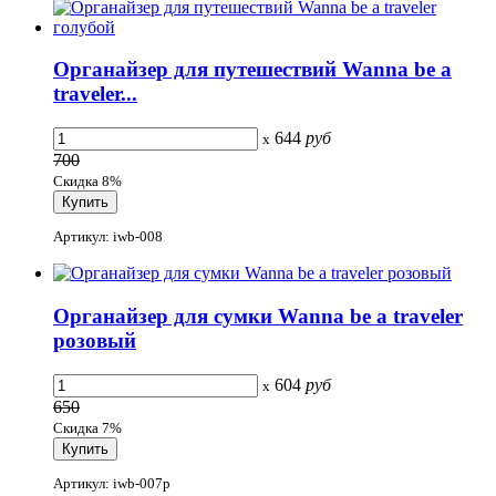
Органайзер для путешествий Wanna be a
traveler...
644
руб
x
700
Скидка 8%
Артикул: iwb-008
Органайзер для сумки Wanna be a traveler
розовый
604
руб
x
650
Скидка 7%
Артикул: iwb-007p