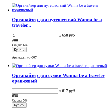
Органайзер для путешествий Wanna be a
traveler...
658
руб
x
700
Скидка 6%
Артикул: iwb-007
Органайзер для сумки Wanna be a traveler
оранжевый
617
руб
x
650
Скидка 5%