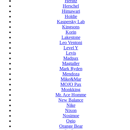
Herlitz
Herschel
Himawari
Holdie
Kaspersky Lab
Kingsons
Korin
Lakestone
Leo Ventoni
Level Y
Levis
Madpax
Magtaller
Mark Ryden
Mendoza
Mike&Mar
MOJO Pax
Monkking
Mr. Ace Homme
New Balance
Nike
Nixon
Nosimoe
Ogio
Orange Bear