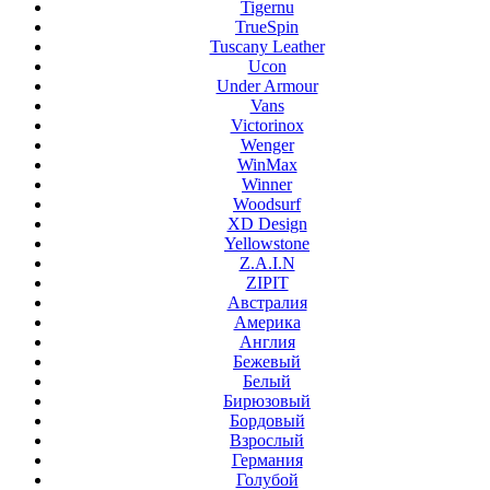
Tigernu
TrueSpin
Tuscany Leather
Ucon
Under Armour
Vans
Victorinox
Wenger
WinMax
Winner
Woodsurf
XD Design
Yellowstone
Z.A.I.N
ZIPIT
Австралия
Америка
Англия
Бежевый
Белый
Бирюзовый
Бордовый
Взрослый
Германия
Голубой