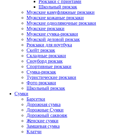
Рюкзаки с принтами
Школьный рюкзак
Мужские камуфляжные рюкзаки
Мужские кожаные рюкзаки
Мужские однолямочные рюкзаки
Мужские рюкзаки
Мужские сумка-рюкзаки
Мужской деловой рюкзак
Рюкзаки для ноутбука
Скейт рюкзак
Складные рюкзаки
Сноуборд рюкзак
Спортивные рюкзаки
Сумка-рюкзак
Туристические рюкзаки
Фото рюкзаки
Школьный рюкзак
Сумки
Барсетки
Дорожная сумка
Дорожные Сумки
Дорожный саквояж
Женские сумки
Замшевая сумка
Клатчи