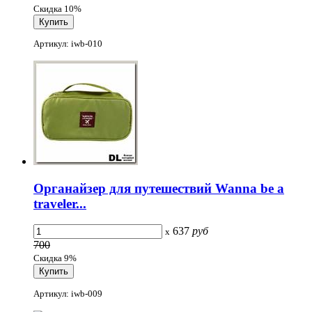
Скидка 10%
Артикул: iwb-010
Органайзер для путешествий Wanna be a
traveler...
637
руб
x
700
Скидка 9%
Артикул: iwb-009