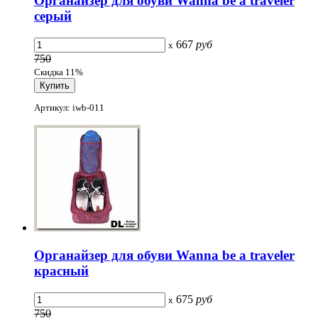
Органайзер для обуви Wanna be a traveler
серый
667
руб
x
750
Скидка 11%
Артикул: iwb-011
Органайзер для обуви Wanna be a traveler
красный
675
руб
x
750