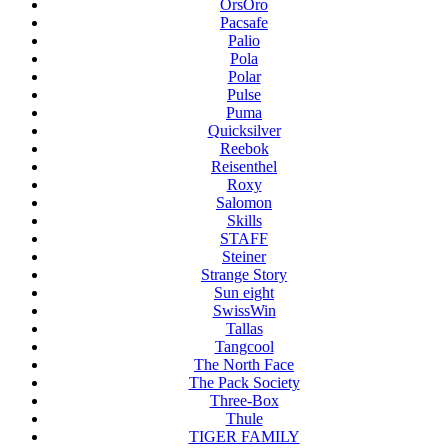
OrsOro
Pacsafe
Palio
Pola
Polar
Pulse
Puma
Quicksilver
Reebok
Reisenthel
Roxy
Salomon
Skills
STAFF
Steiner
Strange Story
Sun eight
SwissWin
Tallas
Tangcool
The North Face
The Pack Society
Three-Box
Thule
TIGER FAMILY