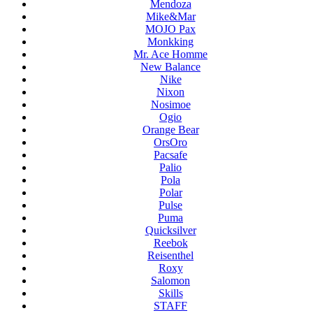
Mendoza
Mike&Mar
MOJO Pax
Monkking
Mr. Ace Homme
New Balance
Nike
Nixon
Nosimoe
Ogio
Orange Bear
OrsOro
Pacsafe
Palio
Pola
Polar
Pulse
Puma
Quicksilver
Reebok
Reisenthel
Roxy
Salomon
Skills
STAFF