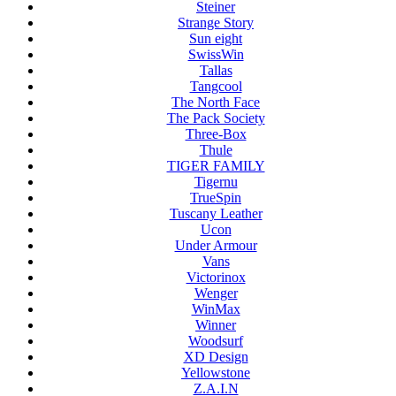
Steiner
Strange Story
Sun eight
SwissWin
Tallas
Tangcool
The North Face
The Pack Society
Three-Box
Thule
TIGER FAMILY
Tigernu
TrueSpin
Tuscany Leather
Ucon
Under Armour
Vans
Victorinox
Wenger
WinMax
Winner
Woodsurf
XD Design
Yellowstone
Z.A.I.N