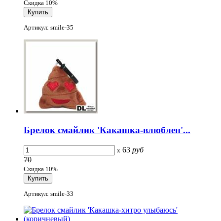
Скидка 10%
Артикул: smile-35
Брелок смайлик 'Какашка-влюблен'...
63
руб
x
70
Скидка 10%
Артикул: smile-33