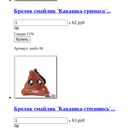
Брелок смайлик 'Какашка-гримаса'...
62
руб
x
70
Скидка 11%
Артикул: smile-36
Брелок смайлик 'Какашка-стесняюсь'...
63
руб
x
70