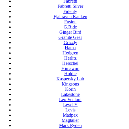
Fabretti
Fabretti Silver
Fidelity
Fjallraven Kanken
Fusion
G.Ride
Ginger Bird
Granite Gear
Grizzly
Hama
Hedgren
Herlitz
Herschel
Himawari
Holdie
Kaspersky Lab
Kingsons
Korin
Lakestone
Leo Ventoni
Level Y
Levis
Madpax
Magtaller
Mark Ryden