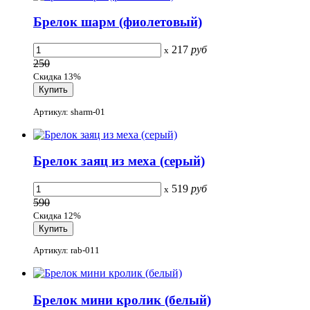
Брелок шарм (фиолетовый)
217
руб
x
250
Скидка 13%
Артикул: sharm-01
Брелок заяц из меха (серый)
519
руб
x
590
Скидка 12%
Артикул: rab-011
Брелок мини кролик (белый)