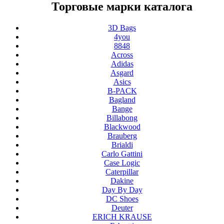
Торговые марки каталога
3D Bags
4you
8848
Across
Adidas
Asgard
Asics
B-PACK
Bagland
Bange
Billabong
Blackwood
Brauberg
Brialdi
Carlo Gattini
Case Logic
Caterpillar
Dakine
Day By Day
DC Shoes
Deuter
ERICH KRAUSE