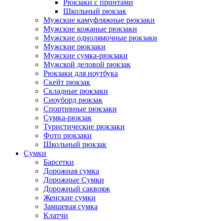
Рюкзаки с принтами
Школьный рюкзак
Мужские камуфляжные рюкзаки
Мужские кожаные рюкзаки
Мужские однолямочные рюкзаки
Мужские рюкзаки
Мужские сумка-рюкзаки
Мужской деловой рюкзак
Рюкзаки для ноутбука
Скейт рюкзак
Складные рюкзаки
Сноуборд рюкзак
Спортивные рюкзаки
Сумка-рюкзак
Туристические рюкзаки
Фото рюкзаки
Школьный рюкзак
Сумки
Барсетки
Дорожная сумка
Дорожные Сумки
Дорожный саквояж
Женские сумки
Замшевая сумка
Клатчи