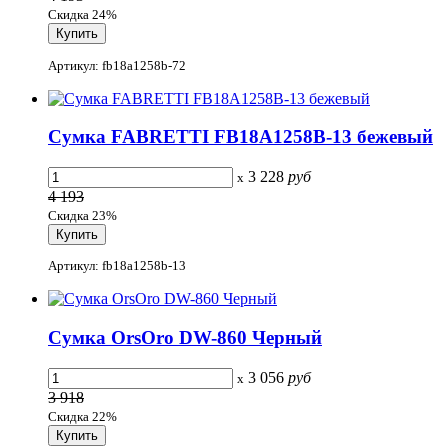
Скидка 24%
Артикул: fb18a1258b-72
Сумка FABRETTI FB18A1258B-13 бежевый
3 228
руб
x
4 193
Скидка 23%
Артикул: fb18a1258b-13
Сумка OrsOro DW-860 Черный
3 056
руб
x
3 918
Скидка 22%