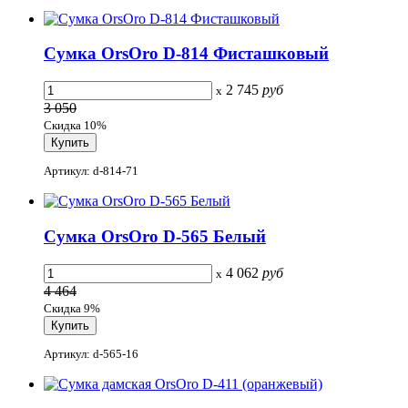
Сумка OrsOro D-814 Фисташковый
2 745
руб
x
3 050
Скидка 10%
Артикул: d-814-71
Сумка OrsOro D-565 Белый
4 062
руб
x
4 464
Скидка 9%
Артикул: d-565-16