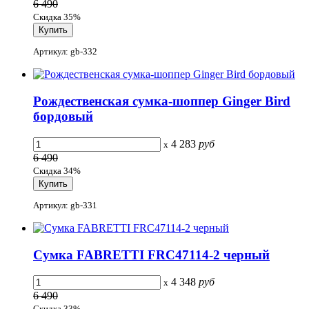
6 490
Скидка 35%
Артикул: gb-332
Рождественская сумка-шоппер Ginger Bird
бордовый
4 283
руб
x
6 490
Скидка 34%
Артикул: gb-331
Сумка FABRETTI FRC47114-2 черный
4 348
руб
x
6 490
Скидка 33%