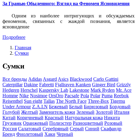
За Гранью Обыденного: Взгляд на Феномен Ясновидения
Одним из наиболее интригующих и обсуждаемых
феноменов, связанных с жаждой познания, является
ясновидение
Подробнее
Главная
Сумки
Сумки
Все бренды
Adidas
Asgard
Asics
Blackwood
Carlo Gattini
Caterpillar
Dakine
Fabretti
Fjallraven Kanken
Ginger Bird
Grizzly
Hedgren
Herschel
Kaspersky Lab
Lakestone
Mark Ryden
Mr. Ace
Homme
Nike
Nosimoe
OrsOro
Pacsafe
Pola
Polar
Puma
Reebok
Reisenthel
Sun eight
Tallas
The North Face
Three-Box
Tigernu
Under Armour
Z.A.I.N
Бежевый
Белый
Бирюзовый
Бордовый
Голубой
Желтый
Заменитель кожи
Зеленый
Золотой
Италия
Китай
Коричневый
Красный
Натуральная кожа
Никита
Грузовик
Оранжевый
Полиэстер
Разноцветный
Розовый
Россия
Салатовый
Серебряный
Серый
Синий
Скафандр
Бренд
Фиолетовый
Хаки
Черный