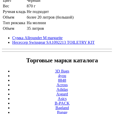
Цвет
Черный
Вес
870 г
Ручная кладь
Не подходит
Объем
более 20 литров (большой)
Тип рюкзака
На молнии
Объем
35 литров
Сумка Allrounder M margarite
Несессер Swissgear SA1092213 TOILETRY KIT
Торговые марки каталога
3D Bags
4you
8848
Across
Adidas
Asgard
Asics
B-PACK
Bagland
Bange