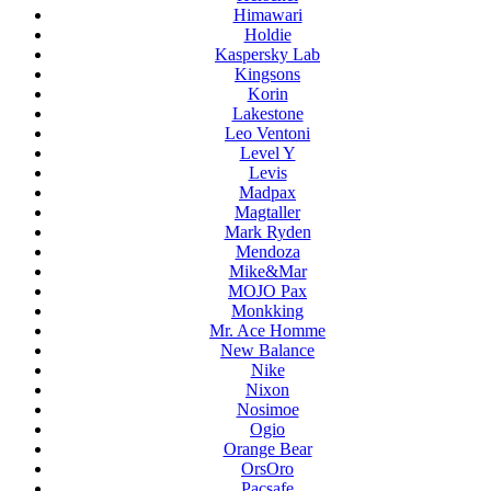
Himawari
Holdie
Kaspersky Lab
Kingsons
Korin
Lakestone
Leo Ventoni
Level Y
Levis
Madpax
Magtaller
Mark Ryden
Mendoza
Mike&Mar
MOJO Pax
Monkking
Mr. Ace Homme
New Balance
Nike
Nixon
Nosimoe
Ogio
Orange Bear
OrsOro
Pacsafe