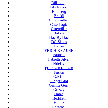
Billabong
Blackwood
Brauberg
Brialdi
Carlo Gattini
Case Logic
Caterpillar
Dakine
Day By Day
DC Shoes
Deuter
ERICH KRAUSE
Fabretti
Fabretti Silver
Fidelity
Fjallraven Kanken
Fusion
G.Ride
Ginger Bird
Granite Gear
Grizzly
Hama
Hedgren
Herlitz
Herschel