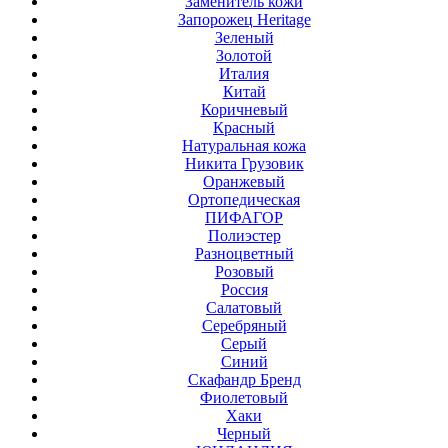
Заменитель кожи
Запорожец Heritage
Зеленый
Золотой
Италия
Китай
Коричневый
Красный
Натуральная кожа
Никита Грузовик
Оранжевый
Ортопедическая
ПИФАГОР
Полиэстер
Разноцветный
Розовый
Россия
Салатовый
Серебряный
Серый
Синий
Скафандр Бренд
Фиолетовый
Хаки
Черный