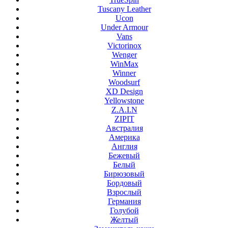
Tuscany Leather
Ucon
Under Armour
Vans
Victorinox
Wenger
WinMax
Winner
Woodsurf
XD Design
Yellowstone
Z.A.I.N
ZIPIT
Австралия
Америка
Англия
Бежевый
Белый
Бирюзовый
Бордовый
Взрослый
Германия
Голубой
Желтый