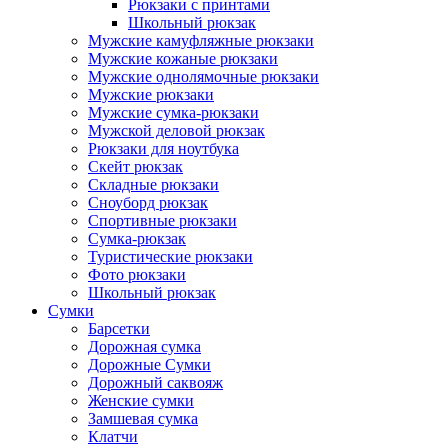
Рюкзаки с принтами
Школьный рюкзак
Мужские камуфляжные рюкзаки
Мужские кожаные рюкзаки
Мужские однолямочные рюкзаки
Мужские рюкзаки
Мужские сумка-рюкзаки
Мужской деловой рюкзак
Рюкзаки для ноутбука
Скейт рюкзак
Складные рюкзаки
Сноуборд рюкзак
Спортивные рюкзаки
Сумка-рюкзак
Туристические рюкзаки
Фото рюкзаки
Школьный рюкзак
Сумки
Барсетки
Дорожная сумка
Дорожные Сумки
Дорожный саквояж
Женские сумки
Замшевая сумка
Клатчи