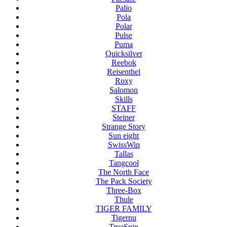
Palio
Pola
Polar
Pulse
Puma
Quicksilver
Reebok
Reisenthel
Roxy
Salomon
Skills
STAFF
Steiner
Strange Story
Sun eight
SwissWin
Tallas
Tangcool
The North Face
The Pack Society
Three-Box
Thule
TIGER FAMILY
Tigernu
TrueSpin