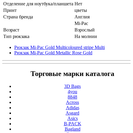
Отделение для ноутбука/планшета
Нет
Принт
цветы
Страна бренда
Англия
Mi-Pac
Возраст
Взрослый
Тип рюкзака
На молнии
Рюкзак Mi-Pac Gold Multicoloured stripe Multi
Рюкзак Mi-Pac Gold Metallic Rose Gold
Торговые марки каталога
3D Bags
4you
8848
Across
Adidas
Asgard
Asics
B-PACK
Bagland