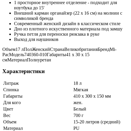
1 просторное внутреннее отделение - подходит для
ноутбука до 15'
Внешний карман органайзер (22 x 16 см) на молнии с
символикой бренда
Современный женский дизайн в классическом стиле
Дно из плотного искуственного материала под замшу
Ручка петля для переноски рюкзака в руке
Выход для наушников
Объем17 лПолЖенскийСтранаВеликобританияБрендMi-
PacМодель740360-010Габариты41 x 30 x 15
смМатериалПолиуретан
Характеристики
Литраж
18 л
Спинка
Мягкая
Габариты
410 x 300 x 150 мм
Для кого
жен.
Цвет
Белый
Вес
700 г
Объем
15-20 литров (средний)
Материал
PU