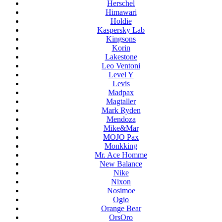
Herschel
Himawari
Holdie
Kaspersky Lab
Kingsons
Korin
Lakestone
Leo Ventoni
Level Y
Levis
Madpax
Magtaller
Mark Ryden
Mendoza
Mike&Mar
MOJO Pax
Monkking
Mr. Ace Homme
New Balance
Nike
Nixon
Nosimoe
Ogio
Orange Bear
OrsOro