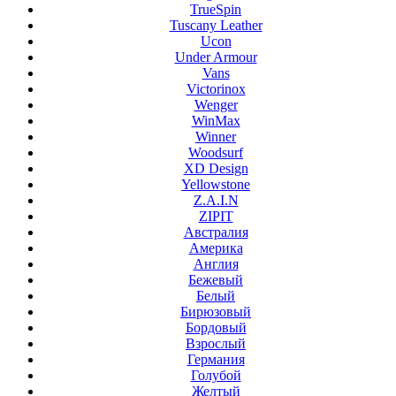
TrueSpin
Tuscany Leather
Ucon
Under Armour
Vans
Victorinox
Wenger
WinMax
Winner
Woodsurf
XD Design
Yellowstone
Z.A.I.N
ZIPIT
Австралия
Америка
Англия
Бежевый
Белый
Бирюзовый
Бордовый
Взрослый
Германия
Голубой
Желтый