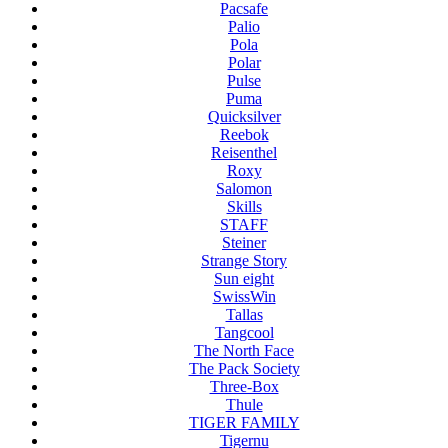
Pacsafe
Palio
Pola
Polar
Pulse
Puma
Quicksilver
Reebok
Reisenthel
Roxy
Salomon
Skills
STAFF
Steiner
Strange Story
Sun eight
SwissWin
Tallas
Tangcool
The North Face
The Pack Society
Three-Box
Thule
TIGER FAMILY
Tigernu