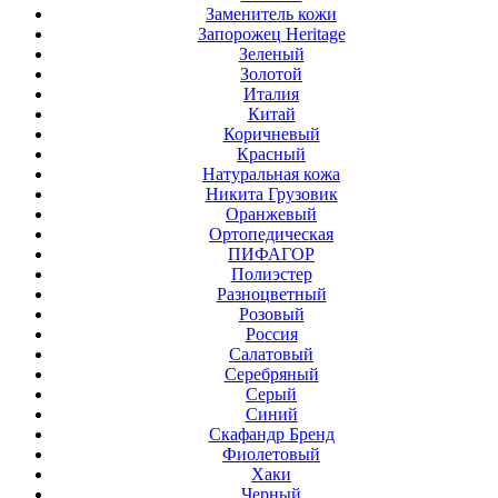
Заменитель кожи
Запорожец Heritage
Зеленый
Золотой
Италия
Китай
Коричневый
Красный
Натуральная кожа
Никита Грузовик
Оранжевый
Ортопедическая
ПИФАГОР
Полиэстер
Разноцветный
Розовый
Россия
Салатовый
Серебряный
Серый
Синий
Скафандр Бренд
Фиолетовый
Хаки
Черный