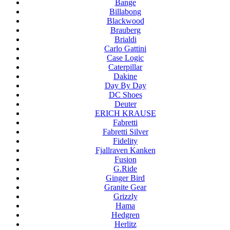
Bange
Billabong
Blackwood
Brauberg
Brialdi
Carlo Gattini
Case Logic
Caterpillar
Dakine
Day By Day
DC Shoes
Deuter
ERICH KRAUSE
Fabretti
Fabretti Silver
Fidelity
Fjallraven Kanken
Fusion
G.Ride
Ginger Bird
Granite Gear
Grizzly
Hama
Hedgren
Herlitz