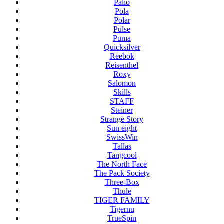
Palio
Pola
Polar
Pulse
Puma
Quicksilver
Reebok
Reisenthel
Roxy
Salomon
Skills
STAFF
Steiner
Strange Story
Sun eight
SwissWin
Tallas
Tangcool
The North Face
The Pack Society
Three-Box
Thule
TIGER FAMILY
Tigernu
TrueSpin