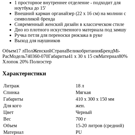
1 просторное внутреннее отделение - подходит для
ноутбука до 15'
Внешний карман органайзер (22 x 16 см) на молнии с
символикой бренда
Современный женский дизайн в классическом стиле
Дно из плотного искуственного материала под замшу
Ручка петля для переноски рюкзака в руке
Выход для наушников
Объем17 лПолЖенскийСтранаВеликобританияБрендMi-
PacМодель740360-070Габариты41 x 30 x 15 смМатериал80%
Хлопок 20% Полиэстер
Характеристики
Литраж
18 л
Спинка
Мягкая
Габариты
410 x 300 x 150 мм
Для кого
жен.
Цвет
Черный
Вес
700 г
Объем
15-20 литров (средний)
Материал
PU