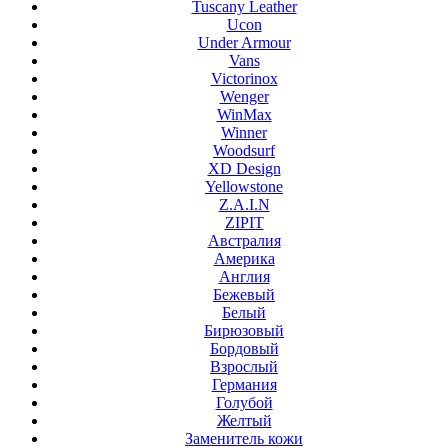
Tuscany Leather
Ucon
Under Armour
Vans
Victorinox
Wenger
WinMax
Winner
Woodsurf
XD Design
Yellowstone
Z.A.I.N
ZIPIT
Австралия
Америка
Англия
Бежевый
Белый
Бирюзовый
Бордовый
Взрослый
Германия
Голубой
Желтый
Заменитель кожи