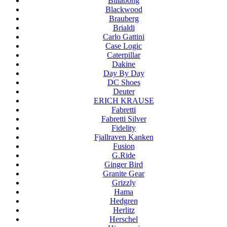
Billabong
Blackwood
Brauberg
Brialdi
Carlo Gattini
Case Logic
Caterpillar
Dakine
Day By Day
DC Shoes
Deuter
ERICH KRAUSE
Fabretti
Fabretti Silver
Fidelity
Fjallraven Kanken
Fusion
G.Ride
Ginger Bird
Granite Gear
Grizzly
Hama
Hedgren
Herlitz
Herschel