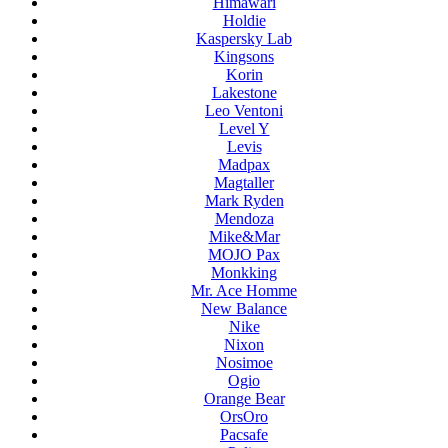
Himawari
Holdie
Kaspersky Lab
Kingsons
Korin
Lakestone
Leo Ventoni
Level Y
Levis
Madpax
Magtaller
Mark Ryden
Mendoza
Mike&Mar
MOJO Pax
Monkking
Mr. Ace Homme
New Balance
Nike
Nixon
Nosimoe
Ogio
Orange Bear
OrsOro
Pacsafe