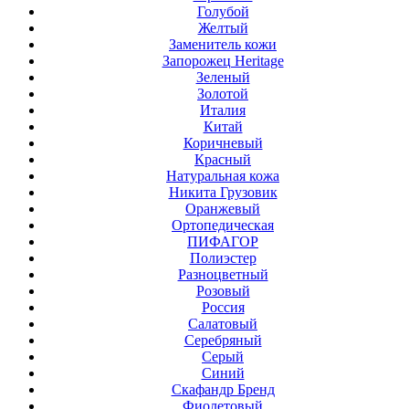
Голубой
Желтый
Заменитель кожи
Запорожец Heritage
Зеленый
Золотой
Италия
Китай
Коричневый
Красный
Натуральная кожа
Никита Грузовик
Оранжевый
Ортопедическая
ПИФАГОР
Полиэстер
Разноцветный
Розовый
Россия
Салатовый
Серебряный
Серый
Синий
Скафандр Бренд
Фиолетовый