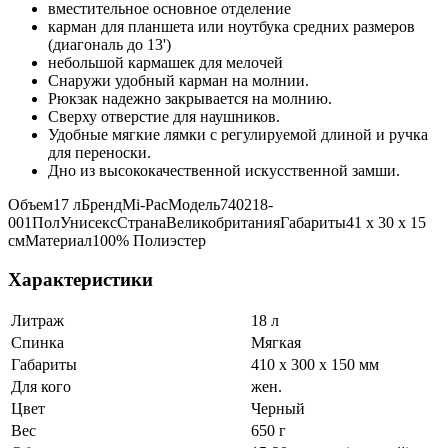
вместительное основное отделение
карман для планшета или ноутбука средних размеров
(диагональ до 13')
небольшой кармашек для мелочей
Снаружи удобный карман на молнии.
Рюкзак надежно закрывается на молнию.
Сверху отверстие для наушников.
Удобные мягкие лямки с регулируемой длиной и ручка
для переноски.
Дно из высококачественной искусственной замши.
Объем17 лБрендMi-PacМодель740218-
001ПолУнисексСтранаВеликобританияГабариты41 x 30 x 15
смМатериал100% Полиэстер
Характеристики
Литраж
18 л
Спинка
Мягкая
Габариты
410 x 300 x 150 мм
Для кого
жен.
Цвет
Черный
Вес
650 г