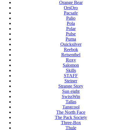
Orange Bear
OrsOro
Pacsafe
Palio
Pola
Polar
Pulse
Puma
Quicksilver
Reebok
Reisenthel
Roxy
Salomon
Skills
STAFF
Steiner
Strange Story
Sun eight
SwissWin
Tallas
Tangcool
The North Face
The Pack Society
Three-Box
Thule