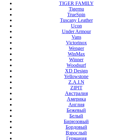
TIGER FAMILY
Tigernu
TrueSpin
Tuscany Leather
Ucon
Under Armour
Vans
Victorinox
Wenger
WinMax
Winner
Woodsurf
XD Design
Yellowstone
Z.A.I.N
ZIPIT
Австралия
Америка
Англия
Бежевый
Белый
Бирюзовый
Бордовый
Взрослый
Германия