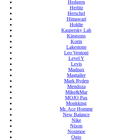
Hedgren
Herlitz
Herschel
Himawari
Holdie
Kaspersky Lab
Kingsons
Korin
Lakestone
Leo Ventoni
Level Y
Levis
Madpax
Magtaller
Mark Ryden
Mendoza
Mike&Mar
MOJO Pax
Monkking
Mr. Ace Homme
New Balance
Nike
Nixon
Nosimoe
Ogio