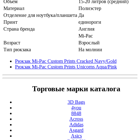
Объем
15-20 литров (средний)
Материал
Полиэстер
Отделение для ноутбука/планшета
Да
Принт
единороги
Страна бренда
Англия
Mi-Pac
Возраст
Взрослый
Тип рюкзака
На молнии
Рюкзак Mi-Pac Custom Prints Cracked Navy/Gold
Рюкзак Mi-Pac Custom Prints Unicorns Aqua/Pink
Торговые марки каталога
3D Bags
4you
8848
Across
Adidas
Asgard
Asics