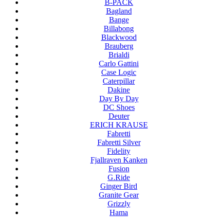
B-PACK
Bagland
Bange
Billabong
Blackwood
Brauberg
Brialdi
Carlo Gattini
Case Logic
Caterpillar
Dakine
Day By Day
DC Shoes
Deuter
ERICH KRAUSE
Fabretti
Fabretti Silver
Fidelity
Fjallraven Kanken
Fusion
G.Ride
Ginger Bird
Granite Gear
Grizzly
Hama