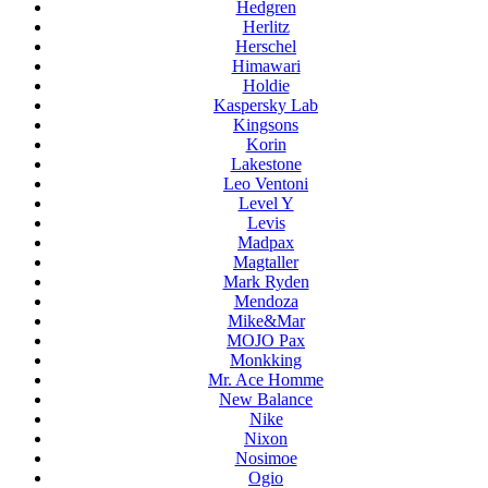
Hedgren
Herlitz
Herschel
Himawari
Holdie
Kaspersky Lab
Kingsons
Korin
Lakestone
Leo Ventoni
Level Y
Levis
Madpax
Magtaller
Mark Ryden
Mendoza
Mike&Mar
MOJO Pax
Monkking
Mr. Ace Homme
New Balance
Nike
Nixon
Nosimoe
Ogio