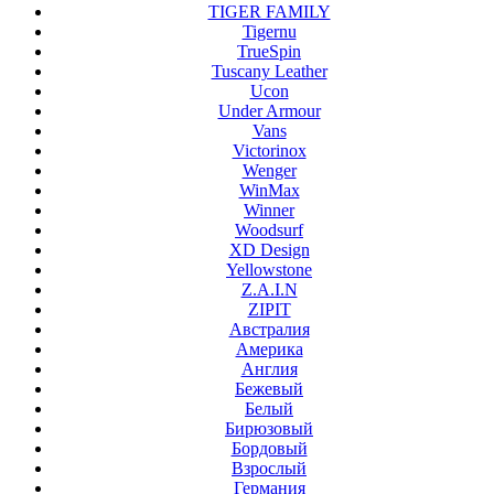
TIGER FAMILY
Tigernu
TrueSpin
Tuscany Leather
Ucon
Under Armour
Vans
Victorinox
Wenger
WinMax
Winner
Woodsurf
XD Design
Yellowstone
Z.A.I.N
ZIPIT
Австралия
Америка
Англия
Бежевый
Белый
Бирюзовый
Бордовый
Взрослый
Германия