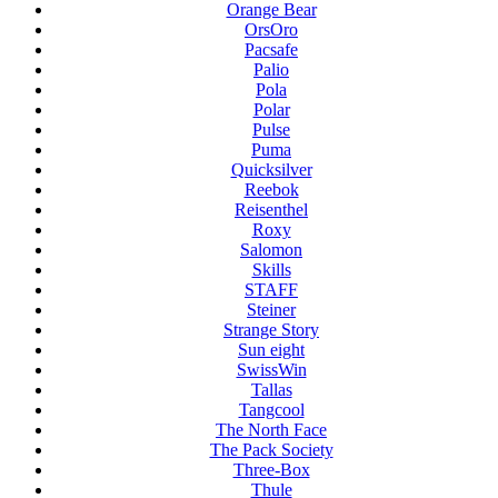
Orange Bear
OrsOro
Pacsafe
Palio
Pola
Polar
Pulse
Puma
Quicksilver
Reebok
Reisenthel
Roxy
Salomon
Skills
STAFF
Steiner
Strange Story
Sun eight
SwissWin
Tallas
Tangcool
The North Face
The Pack Society
Three-Box
Thule