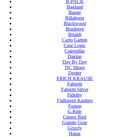
B-PACK
Bagland
Bange
Billabong
Blackwood
Brauberg
Brialdi
Carlo Gattini
Case Logic
Caterpillar
Dakine
Day By Day
DC Shoes
Deuter
ERICH KRAUSE
Fabretti
Fabretti Silver
Fidelity
Fjallraven Kanken
Fusion
G.Ride
Ginger Bird
Granite Gear
Grizzly
Hama