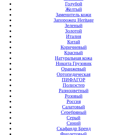
Голубой
Желтый
Заменитель кожи
Запорожец Heritage
Зеленый
Золотой
Италия
Китай
Коричневый
Красный
Натуральная кожа
Никита Грузовик
Оранжевый
Ортопедическая
ПИФАГОР
Полиэстер
Разноцветный
Розовый
Россия
Салатовый
Серебряный
Серый
Синий
Скафандр Бренд
Фиолетовый