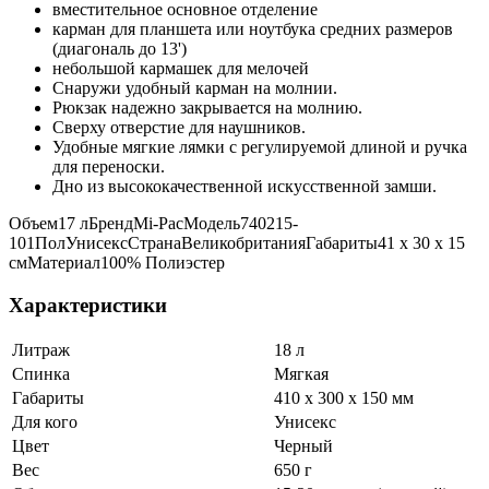
вместительное основное отделение
карман для планшета или ноутбука средних размеров
(диагональ до 13')
небольшой кармашек для мелочей
Снаружи удобный карман на молнии.
Рюкзак надежно закрывается на молнию.
Сверху отверстие для наушников.
Удобные мягкие лямки с регулируемой длиной и ручка
для переноски.
Дно из высококачественной искусственной замши.
Объем17 лБрендMi-PacМодель740215-
101ПолУнисексСтранаВеликобританияГабариты41 x 30 x 15
смМатериал100% Полиэстер
Характеристики
Литраж
18 л
Спинка
Мягкая
Габариты
410 x 300 x 150 мм
Для кого
Унисекс
Цвет
Черный
Вес
650 г