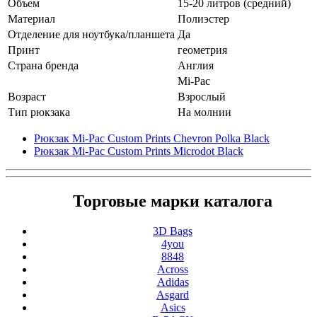
Объем
15-20 литров (средний)
Материал
Полиэстер
Отделение для ноутбука/планшета
Да
Принт
геометрия
Страна бренда
Англия
Mi-Pac
Возраст
Взрослый
Тип рюкзака
На молнии
Рюкзак Mi-Pac Custom Prints Chevron Polka Black
Рюкзак Mi-Pac Custom Prints Microdot Black
Торговые марки каталога
3D Bags
4you
8848
Across
Adidas
Asgard
Asics