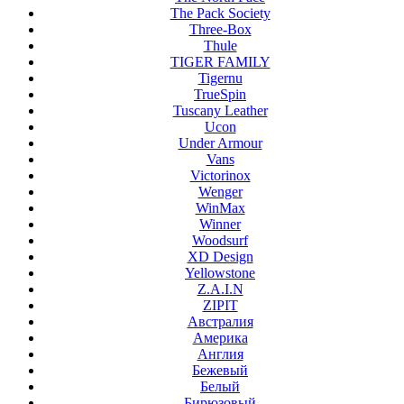
The Pack Society
Three-Box
Thule
TIGER FAMILY
Tigernu
TrueSpin
Tuscany Leather
Ucon
Under Armour
Vans
Victorinox
Wenger
WinMax
Winner
Woodsurf
XD Design
Yellowstone
Z.A.I.N
ZIPIT
Австралия
Америка
Англия
Бежевый
Белый
Бирюзовый