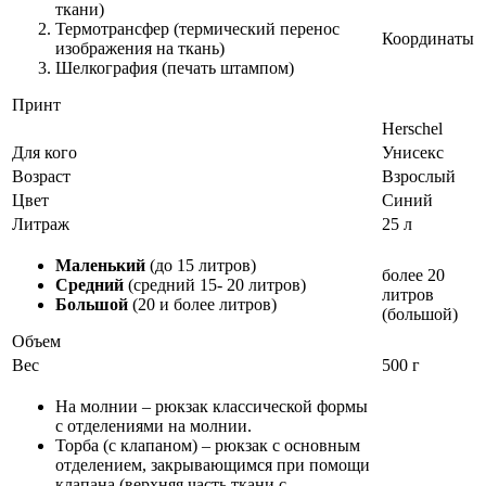
ткани)
Термотрансфер (термический перенос
Координаты
изображения на ткань)
Шелкография (печать штампом)
Принт
Herschel
Для кого
Унисекс
Возраст
Взрослый
Цвет
Синий
Литраж
25 л
Маленький
(до 15 литров)
более 20
Средний
(средний 15- 20 литров)
литров
Большой
(20 и более литров)
(большой)
Объем
Вес
500 г
На молнии – рюкзак классической формы
с отделениями на молнии.
Торба (с клапаном) – рюкзак с основным
отделением, закрывающимся при помощи
клапана (верхняя часть ткани с