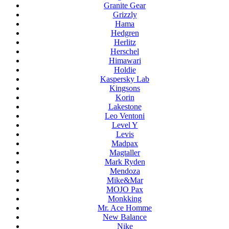
Granite Gear
Grizzly
Hama
Hedgren
Herlitz
Herschel
Himawari
Holdie
Kaspersky Lab
Kingsons
Korin
Lakestone
Leo Ventoni
Level Y
Levis
Madpax
Magtaller
Mark Ryden
Mendoza
Mike&Mar
MOJO Pax
Monkking
Mr. Ace Homme
New Balance
Nike