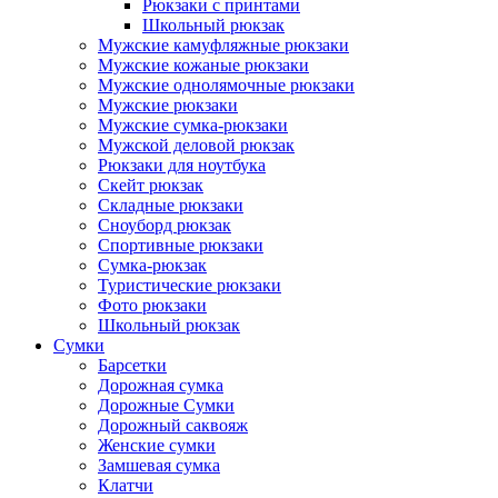
Рюкзаки с принтами
Школьный рюкзак
Мужские камуфляжные рюкзаки
Мужские кожаные рюкзаки
Мужские однолямочные рюкзаки
Мужские рюкзаки
Мужские сумка-рюкзаки
Мужской деловой рюкзак
Рюкзаки для ноутбука
Скейт рюкзак
Складные рюкзаки
Сноуборд рюкзак
Спортивные рюкзаки
Сумка-рюкзак
Туристические рюкзаки
Фото рюкзаки
Школьный рюкзак
Сумки
Барсетки
Дорожная сумка
Дорожные Сумки
Дорожный саквояж
Женские сумки
Замшевая сумка
Клатчи