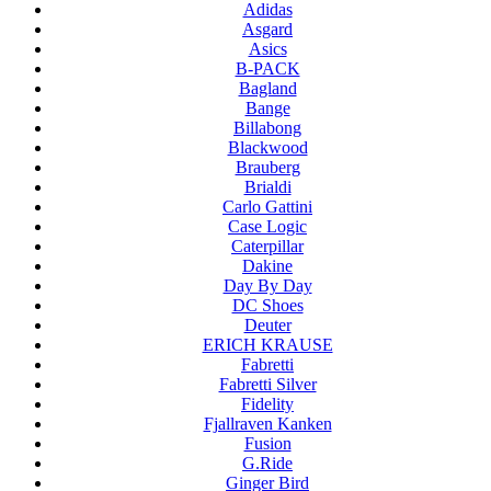
Adidas
Asgard
Asics
B-PACK
Bagland
Bange
Billabong
Blackwood
Brauberg
Brialdi
Carlo Gattini
Case Logic
Caterpillar
Dakine
Day By Day
DC Shoes
Deuter
ERICH KRAUSE
Fabretti
Fabretti Silver
Fidelity
Fjallraven Kanken
Fusion
G.Ride
Ginger Bird