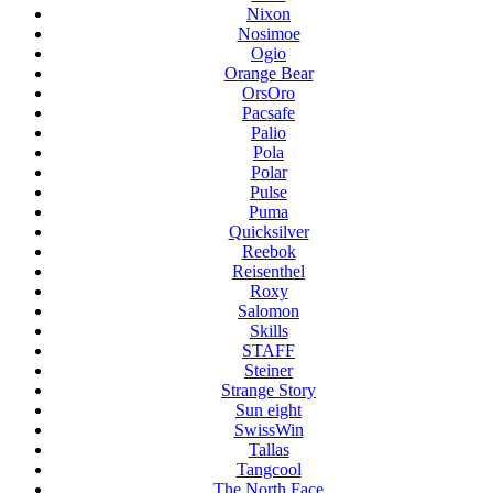
Nixon
Nosimoe
Ogio
Orange Bear
OrsOro
Pacsafe
Palio
Pola
Polar
Pulse
Puma
Quicksilver
Reebok
Reisenthel
Roxy
Salomon
Skills
STAFF
Steiner
Strange Story
Sun eight
SwissWin
Tallas
Tangcool
The North Face