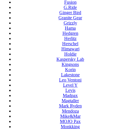
Fusion
G.Ride
Ginger Bird
Granite Gear
Grizzly
Hama
Hedgren
Herlitz
Herschel
Himawari
Holdie
Kaspersky Lab
Kingsons
Korin
Lakestone
Leo Ventoni
Level Y
Levis
Madpax
Magtaller
Mark Ryden
Mendoza
Mike&Mar
MOJO Pax
Monkking