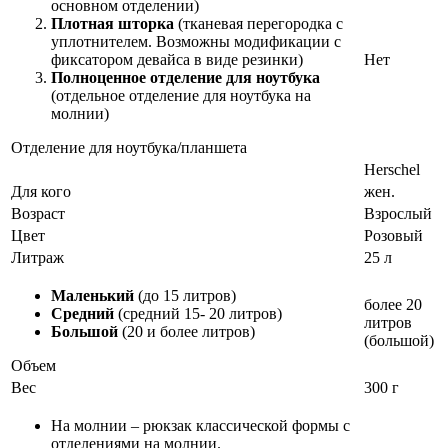
основном отделении)
Плотная шторка
(тканевая перегородка с
уплотнителем. Возможны модификации с
фиксатором девайса в виде резинки)
Нет
Полноценное отделение для ноутбука
(отдельное отделение для ноутбука на
молнии)
Отделение для ноутбука/планшета
Herschel
Для кого
жен.
Возраст
Взрослый
Цвет
Розовый
Литраж
25 л
Маленький
(до 15 литров)
более 20
Средний
(средний 15- 20 литров)
литров
Большой
(20 и более литров)
(большой)
Объем
Вес
300 г
На молнии – рюкзак классической формы с
отделениями на молнии.