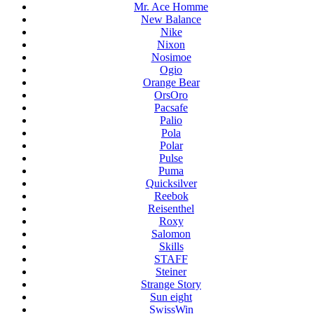
Mr. Ace Homme
New Balance
Nike
Nixon
Nosimoe
Ogio
Orange Bear
OrsOro
Pacsafe
Palio
Pola
Polar
Pulse
Puma
Quicksilver
Reebok
Reisenthel
Roxy
Salomon
Skills
STAFF
Steiner
Strange Story
Sun eight
SwissWin