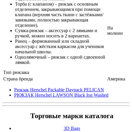
Торба (с клапаном) – рюкзак с основным
отделением, закрывающимся при помощи
клапана (верхняя часть ткани с застёжками/
завязками, полностью закрывающая
отделение).
На
Сумка-рюкзак – аксессуар с 2 лямками и
молнии
ручкой, можно носить в 2 вариантах.
Ранец – формованный или складной
аксессуар с жёстким каркасом для учеников
начальной школы.
Однолямочный – рюкзак с одной сдвоенной
лямкой.
Тип рюкзака
Страна бренда
Америка
Рюкзак Herschel Packable Daypack PELICAN
РЮКЗАК Herschel LAWSON Black Ion Washed
Торговые марки каталога
3D Bags