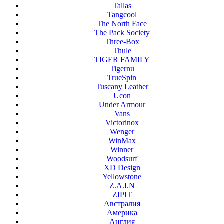
Tallas
Tangcool
The North Face
The Pack Society
Three-Box
Thule
TIGER FAMILY
Tigernu
TrueSpin
Tuscany Leather
Ucon
Under Armour
Vans
Victorinox
Wenger
WinMax
Winner
Woodsurf
XD Design
Yellowstone
Z.A.I.N
ZIPIT
Австралия
Америка
Англия