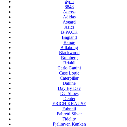
4you
8848
Across
Adidas
Asgard
Asics
B-PACK
Bagland
Bange
Billabong
Blackwood
Brauberg
Brialdi
Carlo Gattini
Case Logic
Caterpillar
Dakine
Day By Day
DC Shoes
Deuter
ERICH KRAUSE
Fabretti
Fabretti Silver
Fidelity
Fjallraven Kanken