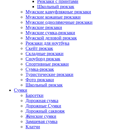
Рюкзаки с принтами
Школьный рюкзак
Мужские камуфляжные рюкзаки
Мужские кожаные рюкзаки
Мужские однолямочные рюкзаки
Мужские рюкзаки
Мужские сумка-рюкзаки
Мужской деловой рюкзак
Рюкзаки для ноутбука
Скейт рюкзак
Складные рюкзаки
Сноуборд рюкзак
Спортивные рюкзаки
Сумка-рюкзак
Туристические рюкзаки
Фото рюкзаки
Школьный рюкзак
Сумки
Барсетки
Дорожная сумка
Дорожные Сумки
Дорожный саквояж
Женские сумки
Замшевая сумка
Клатчи