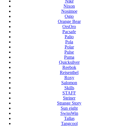
Nike
Nixon
Nosimoe
Ogio
Orange Bear
OrsOro
Pacsafe
Palio
Pola
Polar
Pulse
Puma
Quicksilver
Reebok
Reisenthel
Roxy
Salomon
Skills
STAFF
Steiner
Strange Story
Sun eight
SwissWin
Tallas
Tangcool