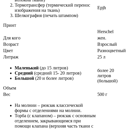
Термотрансфер (термический перенос
Epjh
изображения на ткань)
Шелкография (печать штампом)
Принт
Herschel
Для кого
жен.
Возраст
Взрослый
Цвет
Разноцветный
Литраж
25 л
Маленький
(до 15 литров)
более 20
Средний
(средний 15- 20 литров)
литров
Большой
(20 и более литров)
(большой)
Объем
Вес
500 г
На молнии – рюкзак классической
формы с отделениями на молнии.
Торба (с клапаном) – рюкзак с основным
отделением, закрывающимся при
помощи клапана (верхняя часть ткани с