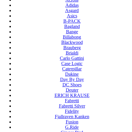
Adidas
Asgard
Asics
B-PACK
Bagland
Bange
Billabong
Blackwood
Brauberg
Brialdi
Carlo Gattini
Case Logic
Caterpillar
Dakine
Day By Day
DC Shoes
Deuter
ERICH KRAUSE
Fabretti
Fabretti Silver
Fidelity
Fjallraven Kanken
Fusion
G.Ride