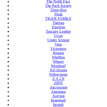
The North Face
The Pack Society
Three-Box
Thule
TIGER FAMILY
Tigernu
TrueSpin
Tuscany Leather
Ucon
Under Armour
Vans
Victorinox
Wenger
WinMax
Winner
Woodsurf
XD Design
Yellowstone
Z.A.I.N
ZIPIT
Австралия
Америка
Англия
Бежевый
Белый