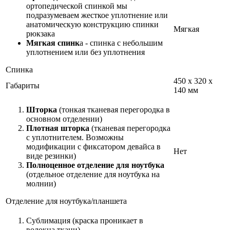
ортопедической спинкой мы
подразумеваем жесткое уплотнение или
анатомическую конструкцию спинки
Мягкая
рюкзака
Мягкая спинк
а - спинка с небольшим
уплотнением или без уплотнения
Спинка
450 x 320 x
Габариты
140 мм
Шторка
(тонкая тканевая перегородка в
основном отделении)
Плотная шторка
(тканевая перегородка
с уплотнителем. Возможны
модификации с фиксатором девайса в
Нет
виде резинки)
Полноценное отделение для ноутбука
(отдельное отделение для ноутбука на
молнии)
Отделение для ноутбука/планшета
Сублимация (краска проникает в
волокна ткани)