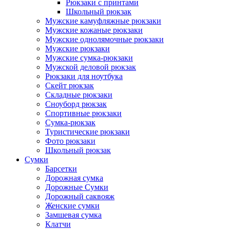
Рюкзаки с принтами
Школьный рюкзак
Мужские камуфляжные рюкзаки
Мужские кожаные рюкзаки
Мужские однолямочные рюкзаки
Мужские рюкзаки
Мужские сумка-рюкзаки
Мужской деловой рюкзак
Рюкзаки для ноутбука
Скейт рюкзак
Складные рюкзаки
Сноуборд рюкзак
Спортивные рюкзаки
Сумка-рюкзак
Туристические рюкзаки
Фото рюкзаки
Школьный рюкзак
Сумки
Барсетки
Дорожная сумка
Дорожные Сумки
Дорожный саквояж
Женские сумки
Замшевая сумка
Клатчи