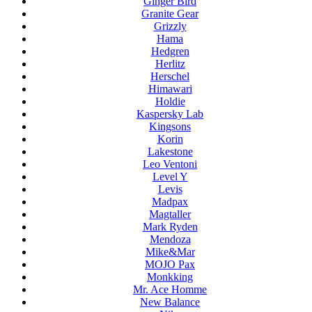
Ginger Bird
Granite Gear
Grizzly
Hama
Hedgren
Herlitz
Herschel
Himawari
Holdie
Kaspersky Lab
Kingsons
Korin
Lakestone
Leo Ventoni
Level Y
Levis
Madpax
Magtaller
Mark Ryden
Mendoza
Mike&Mar
MOJO Pax
Monkking
Mr. Ace Homme
New Balance