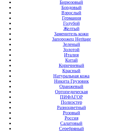
Бирюзовый
Бордовый
Взрослый
Германия
Голубой
Желтый
Заменитель кожи
Запорожец Heritage
Зеленый
Золотой
Италия
Китай
Коричневый
Красный
Натуральная кожа
Никита Грузовик
Оранжевый
Ортопедическая
ПИФАГОР
Полиэстер
Разноцветный
Розовый
Россия
Салатовый
Серебряный