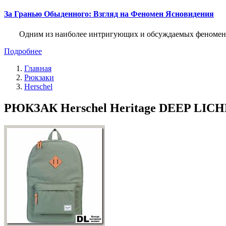
За Гранью Обыденного: Взгляд на Феномен Ясновидения
Одним из наиболее интригующих и обсуждаемых феноменов
Подробнее
Главная
Рюкзаки
Herschel
РЮКЗАК Herschel Heritage DEEP LIC