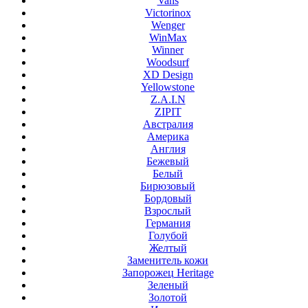
Vans
Victorinox
Wenger
WinMax
Winner
Woodsurf
XD Design
Yellowstone
Z.A.I.N
ZIPIT
Австралия
Америка
Англия
Бежевый
Белый
Бирюзовый
Бордовый
Взрослый
Германия
Голубой
Желтый
Заменитель кожи
Запорожец Heritage
Зеленый
Золотой