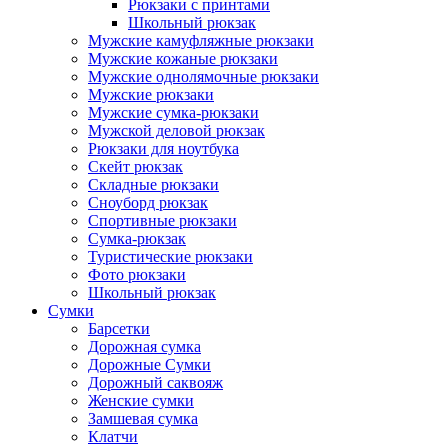
Рюкзаки с принтами
Школьный рюкзак
Мужские камуфляжные рюкзаки
Мужские кожаные рюкзаки
Мужские однолямочные рюкзаки
Мужские рюкзаки
Мужские сумка-рюкзаки
Мужской деловой рюкзак
Рюкзаки для ноутбука
Скейт рюкзак
Складные рюкзаки
Сноуборд рюкзак
Спортивные рюкзаки
Сумка-рюкзак
Туристические рюкзаки
Фото рюкзаки
Школьный рюкзак
Сумки
Барсетки
Дорожная сумка
Дорожные Сумки
Дорожный саквояж
Женские сумки
Замшевая сумка
Клатчи