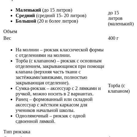
Маленький
(до 15 литров)
до 15
Средний
(средний 15- 20 литров)
литров
Большой
(20 и более литров)
(маленький)
Объем
Вес
400 г
На молнии – рюкзак классической формы
с отделениями на молнии.
Торба (с клапаном) – рюкзак с основным
отделением, закрывающимся при помощи
клапана (верхняя часть ткани с
застёжками/завязками, полностью
закрывающая отделение).
Торба (с
Сумка-рюкзак – аксессуар с 2 лямками и
клапаном)
ручкой, можно носить в 2 вариантах.
Ранец – формованный или складной
аксессуар с жёстким каркасом для
учеников начальной школы.
Однолямочный – рюкзак с одной
сдвоенной лямкой.
Тип рюкзака