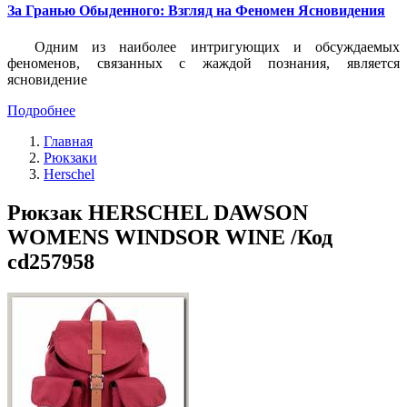
За Гранью Обыденного: Взгляд на Феномен Ясновидения
Одним из наиболее интригующих и обсуждаемых
феноменов, связанных с жаждой познания, является
ясновидение
Подробнее
Главная
Рюкзаки
Herschel
Рюкзак HERSCHEL DAWSON
WOMENS WINDSOR WINE /Код
cd257958