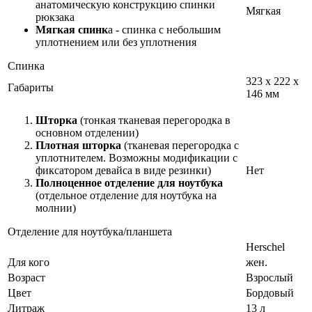
анатомическую конструкцию спинки
Мягкая
рюкзака
Мягкая спинк
а - спинка с небольшим
уплотнением или без уплотнения
Спинка
323 x 222 x
Габариты
146 мм
Шторка
(тонкая тканевая перегородка в
основном отделении)
Плотная шторка
(тканевая перегородка с
уплотнителем. Возможны модификации с
фиксатором девайса в виде резинки)
Нет
Полноценное отделение для ноутбука
(отдельное отделение для ноутбука на
молнии)
Отделение для ноутбука/планшета
Herschel
Для кого
жен.
Возраст
Взрослый
Цвет
Бордовый
Литраж
13 л