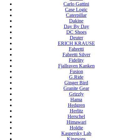
Carlo Gattini
Case Logic
Caterpillar
Dakine
Day By Day
DC Shoes
Deuter
ERICH KRAUSE
Fabretti
Fabretti Silver
Fidelity
Fjallraven Kanken
Fusion
G.Ride
Ginger Bird
Granite Gear
Grizzly
Hama
Hedgren
Herlitz
Herschel
Himawari
Holdie
Kaspersky Lab
Kingsons