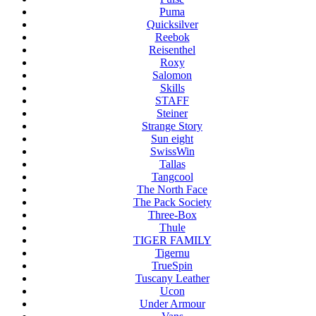
Puma
Quicksilver
Reebok
Reisenthel
Roxy
Salomon
Skills
STAFF
Steiner
Strange Story
Sun eight
SwissWin
Tallas
Tangcool
The North Face
The Pack Society
Three-Box
Thule
TIGER FAMILY
Tigernu
TrueSpin
Tuscany Leather
Ucon
Under Armour