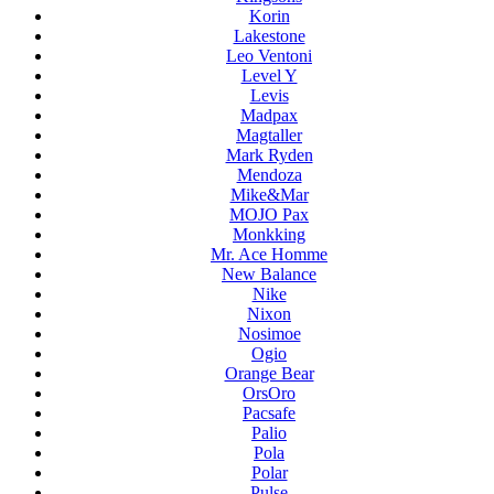
Korin
Lakestone
Leo Ventoni
Level Y
Levis
Madpax
Magtaller
Mark Ryden
Mendoza
Mike&Mar
MOJO Pax
Monkking
Mr. Ace Homme
New Balance
Nike
Nixon
Nosimoe
Ogio
Orange Bear
OrsOro
Pacsafe
Palio
Pola
Polar
Pulse