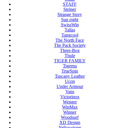
STAFF
Steiner
Strange Story
Sun eight
SwissWin
Tallas
Tangcool
The North Face
The Pack Society
Three-Box
Thule
TIGER FAMILY
Tigernu
TrueSpin
Tuscany Leather
Ucon
Under Armour
Vans
Victorinox
Wenger
WinMax
Winner
Woodsurf
XD Design
Yellowstone