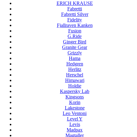
ERICH KRAUSE
Fabretti
Fabretti Silver
Fidelity
Fjallraven Kanken
Fusion
G.Ride
Ginger Bird
Granite Gear
Grizzly
Hama
Hedgren
Herlitz
Herschel
Himawari
Holdie
Kaspersky Lab
Kingsons
Korin
Lakestone
Leo Ventoni
Level Y
Levis
Madpax
Magtaller