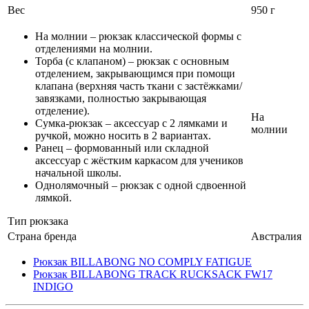
Вес
950 г
На молнии – рюкзак классической формы с
отделениями на молнии.
Торба (с клапаном) – рюкзак с основным
отделением, закрывающимся при помощи
клапана (верхняя часть ткани с застёжками/
завязками, полностью закрывающая
отделение).
На
Сумка-рюкзак – аксессуар с 2 лямками и
молнии
ручкой, можно носить в 2 вариантах.
Ранец – формованный или складной
аксессуар с жёстким каркасом для учеников
начальной школы.
Однолямочный – рюкзак с одной сдвоенной
лямкой.
Тип рюкзака
Страна бренда
Австралия
Рюкзак BILLABONG NO COMPLY FATIGUE
Рюкзак BILLABONG TRACK RUCKSACK FW17
INDIGO