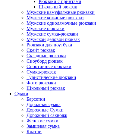
Рюкзаки с принтами
Школьный рюкзак
Мужские камуфляжные рюкзаки
Мужские кожаные рюкзаки
Мужские однолямочные рюкзаки
Мужские рюкзаки
Мужские сумка-рюкзаки
Мужской деловой рюкзак
Рюкзаки для ноутбука
Скейт рюкзак
Складные рюкзаки
Сноуборд рюкзак
Спортивные рюкзаки
Сумка-рюкзак
Туристические рюкзаки
Фото рюкзаки
Школьный рюкзак
Сумки
Барсетки
Дорожная сумка
Дорожные Сумки
Дорожный саквояж
Женские сумки
Замшевая сумка
Клатчи