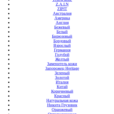
Z.A.I.N
ZIPIT
Австралия
Америка
Англия
Бежевый
Белый
Бирюзовый
Бордовый
Взрослый
Германия
Голубой
Желтый
Заменитель кожи
Запорожец Heritage
Зеленый
Золотой
Италия
Китай
Коричневый
Красный
Натуральная кожа
Никита Грузовик
Оранжевый