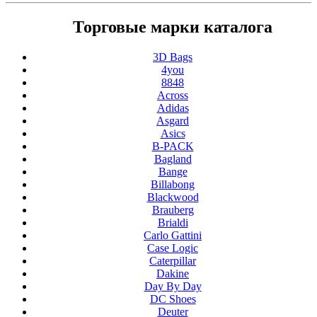
Торговые марки каталога
3D Bags
4you
8848
Across
Adidas
Asgard
Asics
B-PACK
Bagland
Bange
Billabong
Blackwood
Brauberg
Brialdi
Carlo Gattini
Case Logic
Caterpillar
Dakine
Day By Day
DC Shoes
Deuter