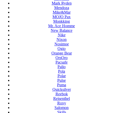
Mark Ryden
Mendoza
Mike&Mar
MOJO Pax
Monkking
Mr. Ace Homme
New Balance
Nike
Nixon
Nosimoe
Ogio
Orange Bear
OrsOro
Pacsafe
Palio
Pola
Polar
Pulse
Puma
Quicksilver
Reebok
Reisenthel
Roxy
Salomon
Skills