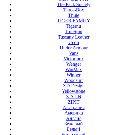
The Pack Society
Three-Box
Thule
TIGER FAMILY
Tigernu
TrueSpin
Tuscany Leather
Ucon
Under Armour
Vans
Victorinox
Wenger
WinMax
Winner
Woodsurf
XD Design
Yellowstone
Z.A.I.N
ZIPIT
Австралия
Америка
Англия
Бежевый
Белый
Бирюзовый