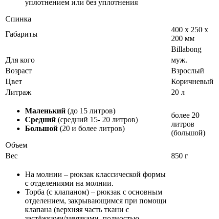
уплотнением или без уплотнения
Спинка
400 x 250 x
Габариты
200 мм
Billabong
Для кого
муж.
Возраст
Взрослый
Цвет
Коричневый
Литраж
20 л
Маленький
(до 15 литров)
более 20
Средний
(средний 15- 20 литров)
литров
Большой
(20 и более литров)
(большой)
Объем
Вес
850 г
На молнии – рюкзак классической формы
с отделениями на молнии.
Торба (с клапаном) – рюкзак с основным
отделением, закрывающимся при помощи
клапана (верхняя часть ткани с
застёжками/завязками, полностью