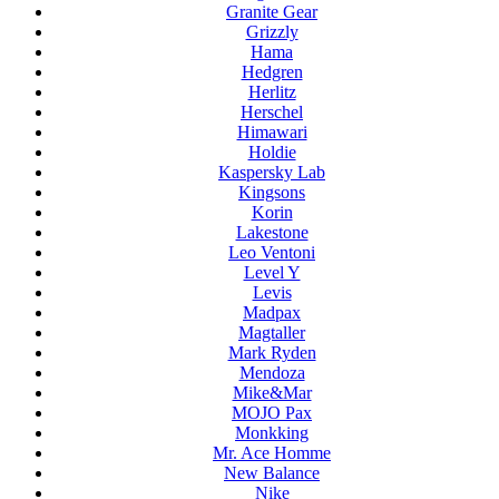
Granite Gear
Grizzly
Hama
Hedgren
Herlitz
Herschel
Himawari
Holdie
Kaspersky Lab
Kingsons
Korin
Lakestone
Leo Ventoni
Level Y
Levis
Madpax
Magtaller
Mark Ryden
Mendoza
Mike&Mar
MOJO Pax
Monkking
Mr. Ace Homme
New Balance
Nike