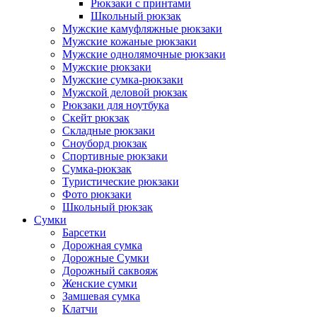
Рюкзаки с принтами
Школьный рюкзак
Мужские камуфляжные рюкзаки
Мужские кожаные рюкзаки
Мужские однолямочные рюкзаки
Мужские рюкзаки
Мужские сумка-рюкзаки
Мужской деловой рюкзак
Рюкзаки для ноутбука
Скейт рюкзак
Складные рюкзаки
Сноуборд рюкзак
Спортивные рюкзаки
Сумка-рюкзак
Туристические рюкзаки
Фото рюкзаки
Школьный рюкзак
Сумки
Барсетки
Дорожная сумка
Дорожные Сумки
Дорожный саквояж
Женские сумки
Замшевая сумка
Клатчи