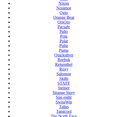
Nixon
Nosimoe
Ogio
Orange Bear
OrsOro
Pacsafe
Palio
Pola
Polar
Pulse
Puma
Quicksilver
Reebok
Reisenthel
Roxy
Salomon
Skills
STAFF
Steiner
Strange Story
Sun eight
SwissWin
Tallas
Tangcool
The North Face