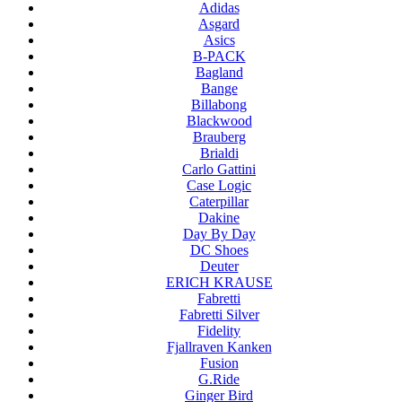
Adidas
Asgard
Asics
B-PACK
Bagland
Bange
Billabong
Blackwood
Brauberg
Brialdi
Carlo Gattini
Case Logic
Caterpillar
Dakine
Day By Day
DC Shoes
Deuter
ERICH KRAUSE
Fabretti
Fabretti Silver
Fidelity
Fjallraven Kanken
Fusion
G.Ride
Ginger Bird