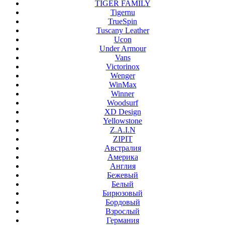
TIGER FAMILY
Tigernu
TrueSpin
Tuscany Leather
Ucon
Under Armour
Vans
Victorinox
Wenger
WinMax
Winner
Woodsurf
XD Design
Yellowstone
Z.A.I.N
ZIPIT
Австралия
Америка
Англия
Бежевый
Белый
Бирюзовый
Бордовый
Взрослый
Германия