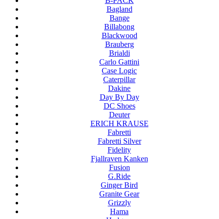
B-PACK
Bagland
Bange
Billabong
Blackwood
Brauberg
Brialdi
Carlo Gattini
Case Logic
Caterpillar
Dakine
Day By Day
DC Shoes
Deuter
ERICH KRAUSE
Fabretti
Fabretti Silver
Fidelity
Fjallraven Kanken
Fusion
G.Ride
Ginger Bird
Granite Gear
Grizzly
Hama