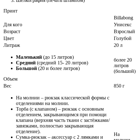
Шелкография (печать штампом)
Принт
Billabong
Для кого
Унисекс
Возраст
Взрослый
Цвет
Голубой
Литраж
20 л
Маленький
(до 15 литров)
более 20
Средний
(средний 15- 20 литров)
литров
Большой
(20 и более литров)
(большой)
Объем
Вес
850 г
На молнии – рюкзак классической формы с
отделениями на молнии.
Торба (с клапаном) – рюкзак с основным
отделением, закрывающимся при помощи
клапана (верхняя часть ткани с застёжками/
завязками, полностью закрывающая
отделение).
На
Сумка-рюкзак – аксессуар с 2 лямками и
молнии