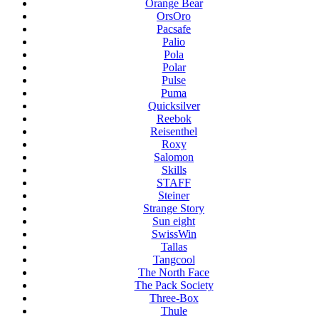
Orange Bear
OrsOro
Pacsafe
Palio
Pola
Polar
Pulse
Puma
Quicksilver
Reebok
Reisenthel
Roxy
Salomon
Skills
STAFF
Steiner
Strange Story
Sun eight
SwissWin
Tallas
Tangcool
The North Face
The Pack Society
Three-Box
Thule