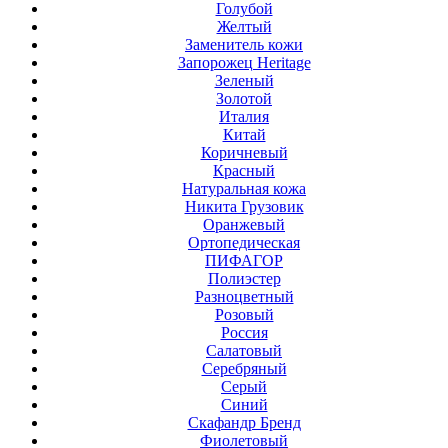
Голубой
Желтый
Заменитель кожи
Запорожец Heritage
Зеленый
Золотой
Италия
Китай
Коричневый
Красный
Натуральная кожа
Никита Грузовик
Оранжевый
Ортопедическая
ПИФАГОР
Полиэстер
Разноцветный
Розовый
Россия
Салатовый
Серебряный
Серый
Синий
Скафандр Бренд
Фиолетовый