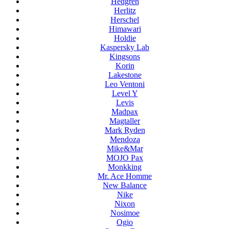
Hedgren
Herlitz
Herschel
Himawari
Holdie
Kaspersky Lab
Kingsons
Korin
Lakestone
Leo Ventoni
Level Y
Levis
Madpax
Magtaller
Mark Ryden
Mendoza
Mike&Mar
MOJO Pax
Monkking
Mr. Ace Homme
New Balance
Nike
Nixon
Nosimoe
Ogio