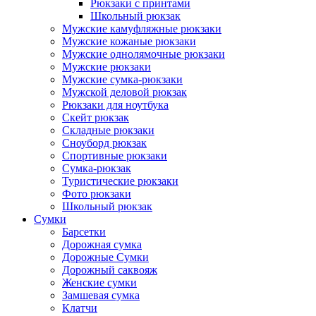
Рюкзаки с принтами
Школьный рюкзак
Мужские камуфляжные рюкзаки
Мужские кожаные рюкзаки
Мужские однолямочные рюкзаки
Мужские рюкзаки
Мужские сумка-рюкзаки
Мужской деловой рюкзак
Рюкзаки для ноутбука
Скейт рюкзак
Складные рюкзаки
Сноуборд рюкзак
Спортивные рюкзаки
Сумка-рюкзак
Туристические рюкзаки
Фото рюкзаки
Школьный рюкзак
Сумки
Барсетки
Дорожная сумка
Дорожные Сумки
Дорожный саквояж
Женские сумки
Замшевая сумка
Клатчи