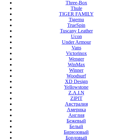
Three-Box
Thule
TIGER FAMILY
Tigernu
TrueSpin
Tuscany Leather
Ucon
Under Armour
Vans
Victorinox
Wenger
WinMax
Winner
Woodsurf
XD Design
Yellowstone
Z.A.I.N
ZIPIT
Австралия
Америка
Англия
Бежевый
Белый
Бирюзовый
Бордовый