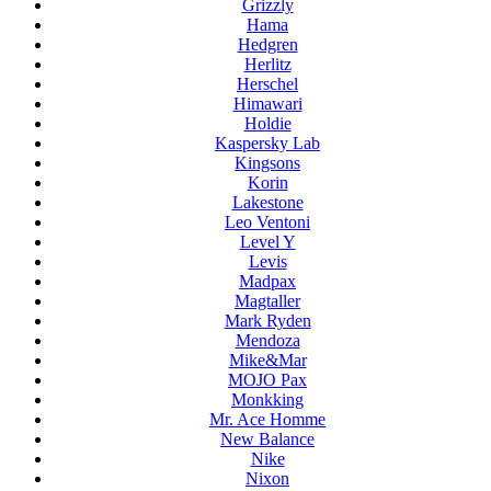
Grizzly
Hama
Hedgren
Herlitz
Herschel
Himawari
Holdie
Kaspersky Lab
Kingsons
Korin
Lakestone
Leo Ventoni
Level Y
Levis
Madpax
Magtaller
Mark Ryden
Mendoza
Mike&Mar
MOJO Pax
Monkking
Mr. Ace Homme
New Balance
Nike
Nixon