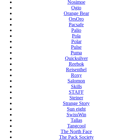
Nosimoe
Ogio
Orange Bear
OrsOro
Pacsafe
Palio
Pola
Polar
Pulse
Puma
Quicksilver
Reebok
Reisenthel
Roxy
Salomon
Skills
STAFF
Steiner
Strange Story
Sun eight
SwissWin
Tallas
Tangcool
The North Face
The Pack Society