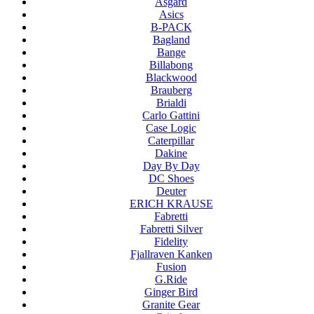
Asgard
Asics
B-PACK
Bagland
Bange
Billabong
Blackwood
Brauberg
Brialdi
Carlo Gattini
Case Logic
Caterpillar
Dakine
Day By Day
DC Shoes
Deuter
ERICH KRAUSE
Fabretti
Fabretti Silver
Fidelity
Fjallraven Kanken
Fusion
G.Ride
Ginger Bird
Granite Gear