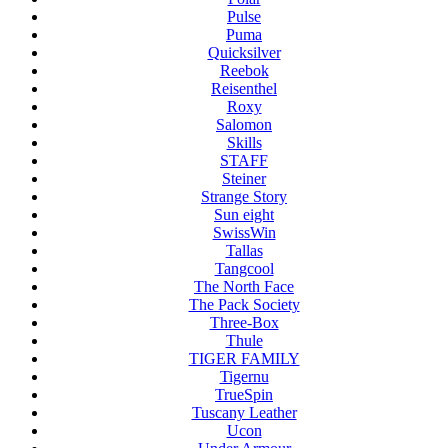
Pulse
Puma
Quicksilver
Reebok
Reisenthel
Roxy
Salomon
Skills
STAFF
Steiner
Strange Story
Sun eight
SwissWin
Tallas
Tangcool
The North Face
The Pack Society
Three-Box
Thule
TIGER FAMILY
Tigernu
TrueSpin
Tuscany Leather
Ucon