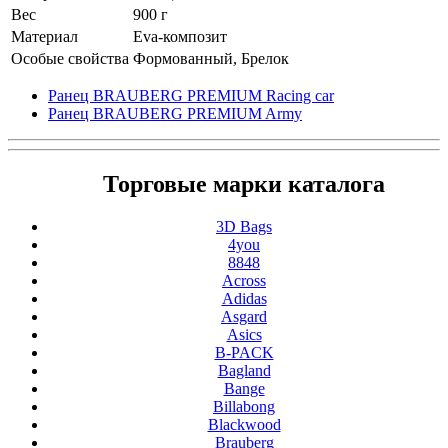
Вес
900 г
Материал
Eva-композит
Особые свойства
Формованный, Брелок
Ранец BRAUBERG PREMIUM Racing car
Ранец BRAUBERG PREMIUM Army
Торговые марки каталога
3D Bags
4you
8848
Across
Adidas
Asgard
Asics
B-PACK
Bagland
Bange
Billabong
Blackwood
Brauberg