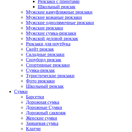
Рюкзаки с принтами
Школьный рюкзак
Мужские камуфляжные рюкзаки
Мужские кожаные рюкзаки
Мужские однолямочные рюкзаки
Мужские рюкзаки
Мужские сумка-рюкзаки
Мужской деловой рюкзак
Рюкзаки для ноутбука
Скейт рюкзак
Складные рюкзаки
Сноуборд рюкзак
Спортивные рюкзаки
Сумка-рюкзак
Туристические рюкзаки
Фото рюкзаки
Школьный рюкзак
Сумки
Барсетки
Дорожная сумка
Дорожные Сумки
Дорожный саквояж
Женские сумки
Замшевая сумка
Клатчи