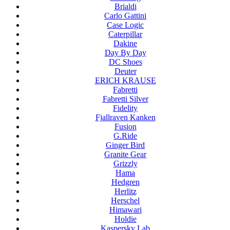
Brialdi
Carlo Gattini
Case Logic
Caterpillar
Dakine
Day By Day
DC Shoes
Deuter
ERICH KRAUSE
Fabretti
Fabretti Silver
Fidelity
Fjallraven Kanken
Fusion
G.Ride
Ginger Bird
Granite Gear
Grizzly
Hama
Hedgren
Herlitz
Herschel
Himawari
Holdie
Kaspersky Lab