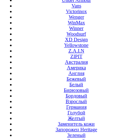
Under Armour
Vans
Victorinox
Wenger
WinMax
Winner
Woodsurf
XD Design
Yellowstone
Z.A.I.N
ZIPIT
Австралия
Америка
Англия
Бежевый
Белый
Бирюзовый
Бордовый
Взрослый
Германия
Голубой
Желтый
Заменитель кожи
Запорожец Heritage
Зеленый