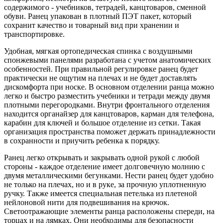
содержимого - учебников, тетрадей, канцтоваров, сменной
обуви. Ранец упакован в плотный ПЭТ пакет, который
сохранит качество и товарный вид при хранении и
транспортировке.
Удобная, мягкая ортопедическая спинка с воздушными
спонжевыми панелями разработана с учетом анатомических
особенностей. При правильной регулировке ранец будет
практически не ощутим на плечах и не будет доставлять
дискомфорта при носке. В основном отделении ранца можно
легко и быстро разместить учебники и тетради между двумя
плотными перегородками. Внутри фронтального отделения
находится органайзер для канцтоваров, карман для телефона,
карабин для ключей и большое отделение из сетки. Такая
организация пространства поможет держать принадлежности
в сохранности и приучить ребенка к порядку.
Ранец легко открывать и закрывать одной рукой с любой
стороны - каждое отделение имеет долговечную молнию с
двумя металлическими бегунками. Нести ранец будет удобно
не только на плечах, но и в руке, за прочную уплотненную
ручку. Также имеется специальная петелька из плетеной
нейлоновой нити для подвешивания на крючок.
Светоотражающие элементы ранца расположены спереди, на
торцах и на лямках. Они необходимы для безопасности