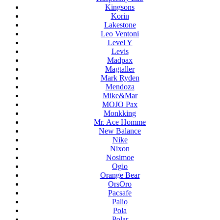
Kingsons
Korin
Lakestone
Leo Ventoni
Level Y
Levis
Madpax
Magtaller
Mark Ryden
Mendoza
Mike&Mar
MOJO Pax
Monkking
Mr. Ace Homme
New Balance
Nike
Nixon
Nosimoe
Ogio
Orange Bear
OrsOro
Pacsafe
Palio
Pola
Polar