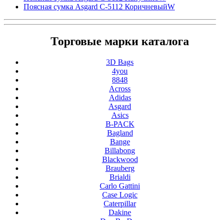
Поясная сумка Asgard С-5112 КоричневыйW
Торговые марки каталога
3D Bags
4you
8848
Across
Adidas
Asgard
Asics
B-PACK
Bagland
Bange
Billabong
Blackwood
Brauberg
Brialdi
Carlo Gattini
Case Logic
Caterpillar
Dakine