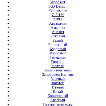
Woodsurf
XD Design
Yellowstone
Z.A.I.N
ZIPIT
Австралия
Америка
Англия
Бежевый
Белый
Бирюзовый
Бордовый
Взрослый
Германия
Голубой
Желтый
Заменитель кожи
Запорожец Heritage
Зеленый
Золотой
Италия
Китай
Коричневый
Красный
Натуральная кожа