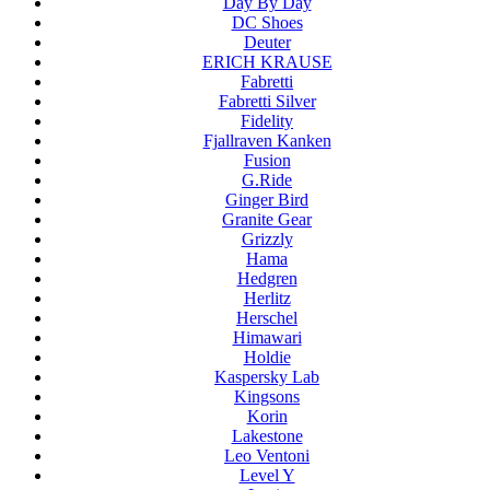
Day By Day
DC Shoes
Deuter
ERICH KRAUSE
Fabretti
Fabretti Silver
Fidelity
Fjallraven Kanken
Fusion
G.Ride
Ginger Bird
Granite Gear
Grizzly
Hama
Hedgren
Herlitz
Herschel
Himawari
Holdie
Kaspersky Lab
Kingsons
Korin
Lakestone
Leo Ventoni
Level Y