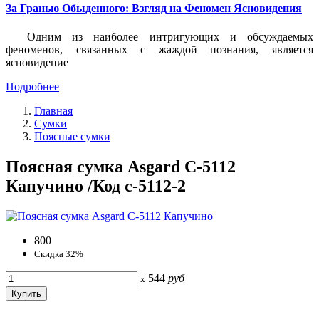
За Гранью Обыденного: Взгляд на Феномен Ясновидения
Одним из наиболее интригующих и обсуждаемых
феноменов, связанных с жаждой познания, является
ясновидение
Подробнее
Главная
Сумки
Поясные сумки
Поясная сумка Asgard С-5112
Капучино /Код с-5112-2
800
Скидка 32%
544
руб
x