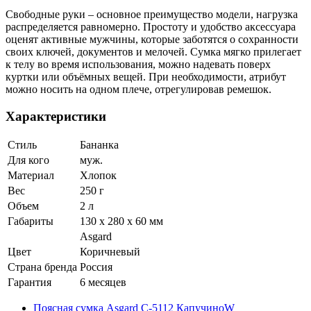
Свободные руки – основное преимущество модели, нагрузка
распределяется равномерно. Простоту и удобство аксессуара
оценят активные мужчины, которые заботятся о сохранности
своих ключей, документов и мелочей. Сумка мягко прилегает
к телу во время использования, можно надевать поверх
куртки или объёмных вещей. При необходимости, атрибут
можно носить на одном плече, отрегулировав ремешок.
Характеристики
Стиль
Бананка
Для кого
муж.
Материал
Хлопок
Вес
250 г
Объем
2 л
Габариты
130 x 280 x 60 мм
Asgard
Цвет
Коричневый
Страна бренда
Россия
Гарантия
6 месяцев
Поясная сумка Asgard С-5112 КапучиноW