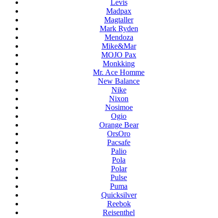
Levis
Madpax
Magtaller
Mark Ryden
Mendoza
Mike&Mar
MOJO Pax
Monkking
Mr. Ace Homme
New Balance
Nike
Nixon
Nosimoe
Ogio
Orange Bear
OrsOro
Pacsafe
Palio
Pola
Polar
Pulse
Puma
Quicksilver
Reebok
Reisenthel