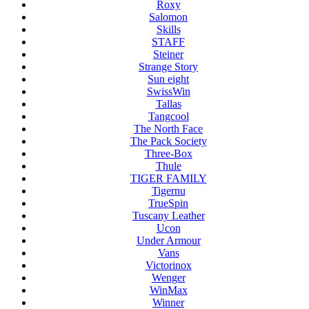
Roxy
Salomon
Skills
STAFF
Steiner
Strange Story
Sun eight
SwissWin
Tallas
Tangcool
The North Face
The Pack Society
Three-Box
Thule
TIGER FAMILY
Tigernu
TrueSpin
Tuscany Leather
Ucon
Under Armour
Vans
Victorinox
Wenger
WinMax
Winner