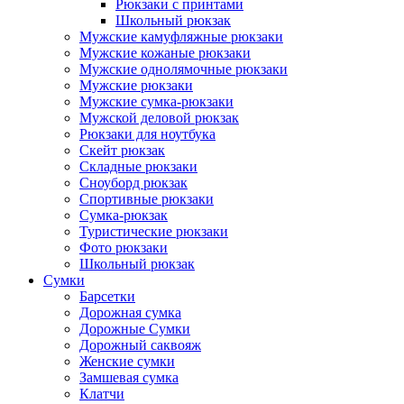
Рюкзаки с принтами
Школьный рюкзак
Мужские камуфляжные рюкзаки
Мужские кожаные рюкзаки
Мужские однолямочные рюкзаки
Мужские рюкзаки
Мужские сумка-рюкзаки
Мужской деловой рюкзак
Рюкзаки для ноутбука
Скейт рюкзак
Складные рюкзаки
Сноуборд рюкзак
Спортивные рюкзаки
Сумка-рюкзак
Туристические рюкзаки
Фото рюкзаки
Школьный рюкзак
Сумки
Барсетки
Дорожная сумка
Дорожные Сумки
Дорожный саквояж
Женские сумки
Замшевая сумка
Клатчи