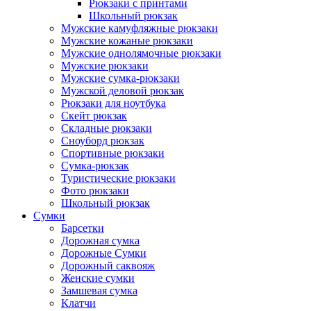
Рюкзаки с принтами
Школьный рюкзак
Мужские камуфляжные рюкзаки
Мужские кожаные рюкзаки
Мужские однолямочные рюкзаки
Мужские рюкзаки
Мужские сумка-рюкзаки
Мужской деловой рюкзак
Рюкзаки для ноутбука
Скейт рюкзак
Складные рюкзаки
Сноуборд рюкзак
Спортивные рюкзаки
Сумка-рюкзак
Туристические рюкзаки
Фото рюкзаки
Школьный рюкзак
Сумки
Барсетки
Дорожная сумка
Дорожные Сумки
Дорожный саквояж
Женские сумки
Замшевая сумка
Клатчи