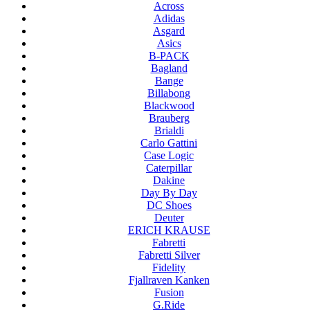
Across
Adidas
Asgard
Asics
B-PACK
Bagland
Bange
Billabong
Blackwood
Brauberg
Brialdi
Carlo Gattini
Case Logic
Caterpillar
Dakine
Day By Day
DC Shoes
Deuter
ERICH KRAUSE
Fabretti
Fabretti Silver
Fidelity
Fjallraven Kanken
Fusion
G.Ride