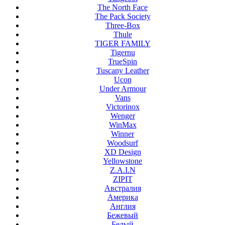
The North Face
The Pack Society
Three-Box
Thule
TIGER FAMILY
Tigernu
TrueSpin
Tuscany Leather
Ucon
Under Armour
Vans
Victorinox
Wenger
WinMax
Winner
Woodsurf
XD Design
Yellowstone
Z.A.I.N
ZIPIT
Австралия
Америка
Англия
Бежевый
Белый