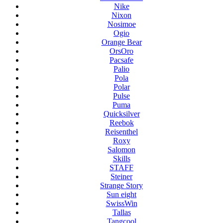
Nike
Nixon
Nosimoe
Ogio
Orange Bear
OrsOro
Pacsafe
Palio
Pola
Polar
Pulse
Puma
Quicksilver
Reebok
Reisenthel
Roxy
Salomon
Skills
STAFF
Steiner
Strange Story
Sun eight
SwissWin
Tallas
Tangcool