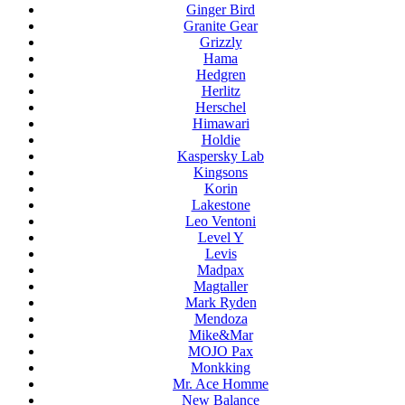
Ginger Bird
Granite Gear
Grizzly
Hama
Hedgren
Herlitz
Herschel
Himawari
Holdie
Kaspersky Lab
Kingsons
Korin
Lakestone
Leo Ventoni
Level Y
Levis
Madpax
Magtaller
Mark Ryden
Mendoza
Mike&Mar
MOJO Pax
Monkking
Mr. Ace Homme
New Balance