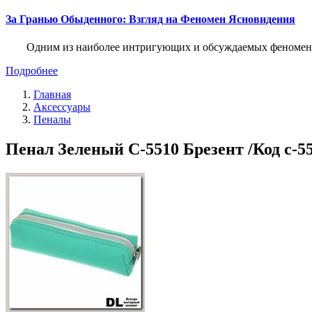
За Гранью Обыденного: Взгляд на Феномен Ясновидения
Одним из наиболее интригующих и обсуждаемых феноменов
Подробнее
Главная
Аксессуары
Пеналы
Пенал Зеленый С-5510 Брезент /Код с-5