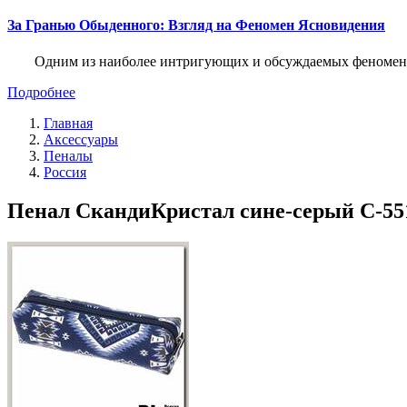
За Гранью Обыденного: Взгляд на Феномен Ясновидения
Одним из наиболее интригующих и обсуждаемых феноменов
Подробнее
Главная
Аксессуары
Пеналы
Россия
Пенал СкандиКристал сине-серый С-5510