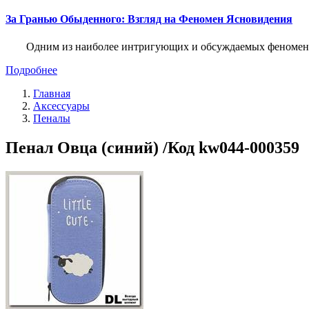
За Гранью Обыденного: Взгляд на Феномен Ясновидения
Одним из наиболее интригующих и обсуждаемых феноменов
Подробнее
Главная
Аксессуары
Пеналы
Пенал Овца (синий) /Код kw044-000359