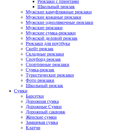
Рюкзаки с принтами
Школьный рюкзак
Мужские камуфляжные рюкзаки
Мужские кожаные рюкзаки
Мужские однолямочные рюкзаки
Мужские рюкзаки
Мужские сумка-рюкзаки
Мужской деловой рюкзак
Рюкзаки для ноутбука
Скейт рюкзак
Складные рюкзаки
Сноуборд рюкзак
Спортивные рюкзаки
Сумка-рюкзак
Туристические рюкзаки
Фото рюкзаки
Школьный рюкзак
Сумки
Барсетки
Дорожная сумка
Дорожные Сумки
Дорожный саквояж
Женские сумки
Замшевая сумка
Клатчи