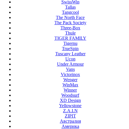
SwissWin
Tallas
Tangcool
The North Face
The Pack Society
Three-Box
Thule
TIGER FAMILY
Tigernu
TrueSpin
Tuscany Leather
Ucon
Under Armour
Vans
Victorinox
Wenger
WinMax
Winner
Woodsurf
XD Design
Yellowstone
Z.A.I.N
ZIPIT
Австралия
Америка