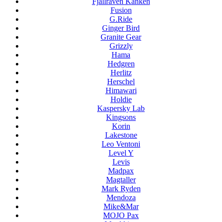
Fjallraven Kanken
Fusion
G.Ride
Ginger Bird
Granite Gear
Grizzly
Hama
Hedgren
Herlitz
Herschel
Himawari
Holdie
Kaspersky Lab
Kingsons
Korin
Lakestone
Leo Ventoni
Level Y
Levis
Madpax
Magtaller
Mark Ryden
Mendoza
Mike&Mar
MOJO Pax