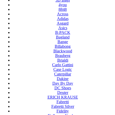
3D Bags
4you
8848
Across
Adidas
Asgard
Asics
B-PACK
Bagland
Bange
Billabong
Blackwood
Brauberg
Brialdi
Carlo Gattini
Case Logic
Caterpillar
Dakine
Day By Day
DC Shoes
Deuter
ERICH KRAUSE
Fabretti
Fabretti Silver
Fidelity