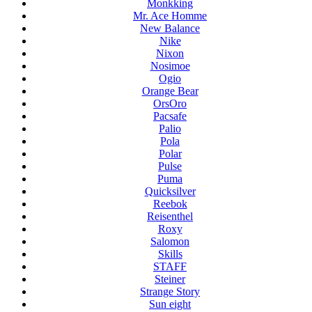
Monkking
Mr. Ace Homme
New Balance
Nike
Nixon
Nosimoe
Ogio
Orange Bear
OrsOro
Pacsafe
Palio
Pola
Polar
Pulse
Puma
Quicksilver
Reebok
Reisenthel
Roxy
Salomon
Skills
STAFF
Steiner
Strange Story
Sun eight