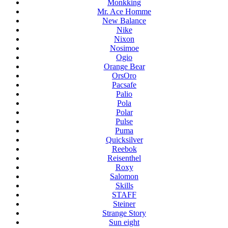
Monkking
Mr. Ace Homme
New Balance
Nike
Nixon
Nosimoe
Ogio
Orange Bear
OrsOro
Pacsafe
Palio
Pola
Polar
Pulse
Puma
Quicksilver
Reebok
Reisenthel
Roxy
Salomon
Skills
STAFF
Steiner
Strange Story
Sun eight