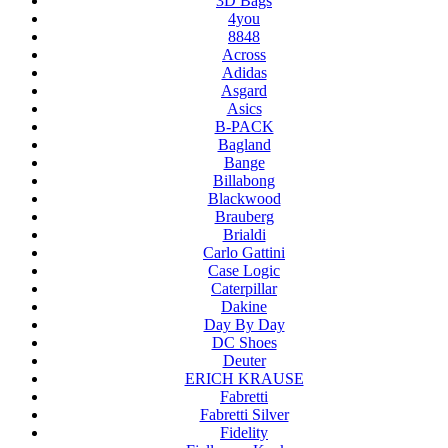
3D Bags
4you
8848
Across
Adidas
Asgard
Asics
B-PACK
Bagland
Bange
Billabong
Blackwood
Brauberg
Brialdi
Carlo Gattini
Case Logic
Caterpillar
Dakine
Day By Day
DC Shoes
Deuter
ERICH KRAUSE
Fabretti
Fabretti Silver
Fidelity