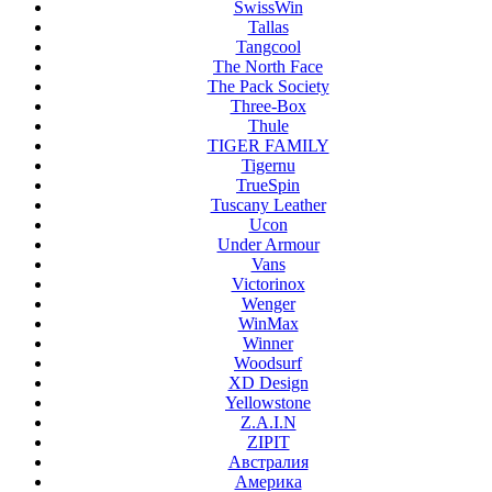
SwissWin
Tallas
Tangcool
The North Face
The Pack Society
Three-Box
Thule
TIGER FAMILY
Tigernu
TrueSpin
Tuscany Leather
Ucon
Under Armour
Vans
Victorinox
Wenger
WinMax
Winner
Woodsurf
XD Design
Yellowstone
Z.A.I.N
ZIPIT
Австралия
Америка