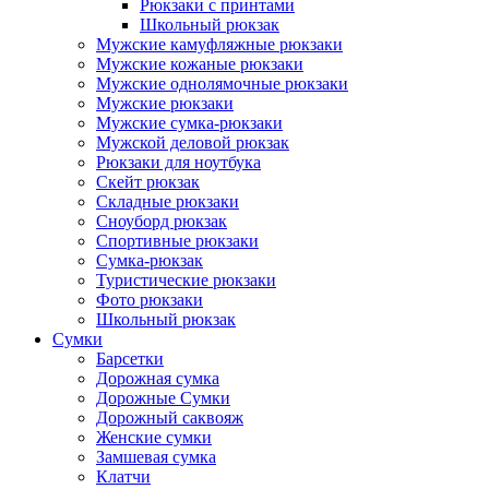
Рюкзаки с принтами
Школьный рюкзак
Мужские камуфляжные рюкзаки
Мужские кожаные рюкзаки
Мужские однолямочные рюкзаки
Мужские рюкзаки
Мужские сумка-рюкзаки
Мужской деловой рюкзак
Рюкзаки для ноутбука
Скейт рюкзак
Складные рюкзаки
Сноуборд рюкзак
Спортивные рюкзаки
Сумка-рюкзак
Туристические рюкзаки
Фото рюкзаки
Школьный рюкзак
Сумки
Барсетки
Дорожная сумка
Дорожные Сумки
Дорожный саквояж
Женские сумки
Замшевая сумка
Клатчи