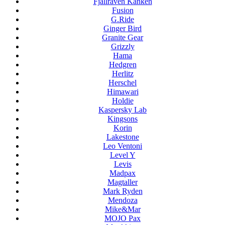
Fjallraven Kanken
Fusion
G.Ride
Ginger Bird
Granite Gear
Grizzly
Hama
Hedgren
Herlitz
Herschel
Himawari
Holdie
Kaspersky Lab
Kingsons
Korin
Lakestone
Leo Ventoni
Level Y
Levis
Madpax
Magtaller
Mark Ryden
Mendoza
Mike&Mar
MOJO Pax