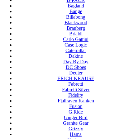
B-PACK
Bagland
Bange
Billabong
Blackwood
Brauberg
Brialdi
Carlo Gattini
Case Logic
Caterpillar
Dakine
Day By Day
DC Shoes
Deuter
ERICH KRAUSE
Fabretti
Fabretti Silver
Fidelity
Fjallraven Kanken
Fusion
G.Ride
Ginger Bird
Granite Gear
Grizzly
Hama