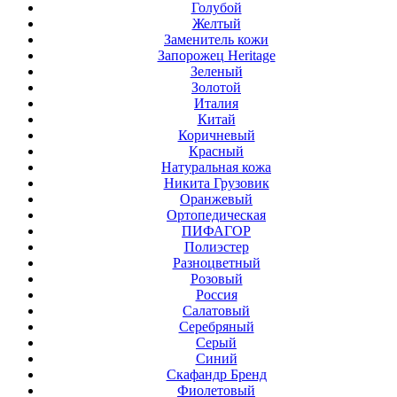
Голубой
Желтый
Заменитель кожи
Запорожец Heritage
Зеленый
Золотой
Италия
Китай
Коричневый
Красный
Натуральная кожа
Никита Грузовик
Оранжевый
Ортопедическая
ПИФАГОР
Полиэстер
Разноцветный
Розовый
Россия
Салатовый
Серебряный
Серый
Синий
Скафандр Бренд
Фиолетовый