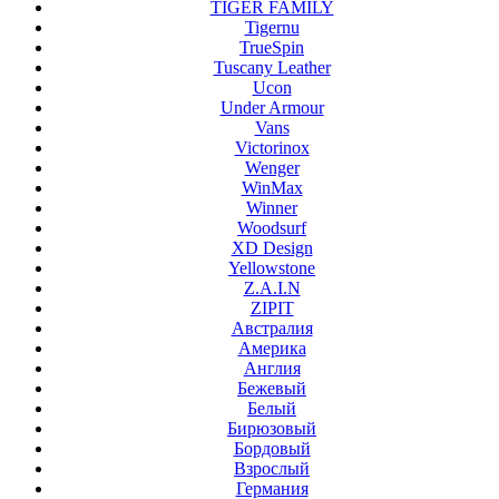
TIGER FAMILY
Tigernu
TrueSpin
Tuscany Leather
Ucon
Under Armour
Vans
Victorinox
Wenger
WinMax
Winner
Woodsurf
XD Design
Yellowstone
Z.A.I.N
ZIPIT
Австралия
Америка
Англия
Бежевый
Белый
Бирюзовый
Бордовый
Взрослый
Германия