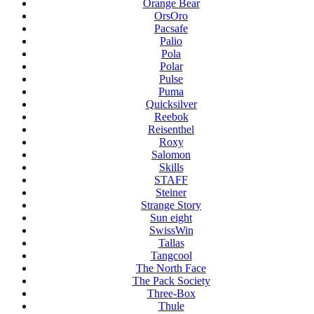
Orange Bear
OrsOro
Pacsafe
Palio
Pola
Polar
Pulse
Puma
Quicksilver
Reebok
Reisenthel
Roxy
Salomon
Skills
STAFF
Steiner
Strange Story
Sun eight
SwissWin
Tallas
Tangcool
The North Face
The Pack Society
Three-Box
Thule