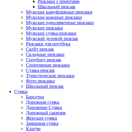
Рюкзаки с принтами
Школьный рюкзак
Мужские камуфляжные рюкзаки
Мужские кожаные рюкзаки
Мужские однолямочные рюкзаки
Мужские рюкзаки
Мужские сумка-рюкзаки
Мужской деловой рюкзак
Рюкзаки для ноутбука
Скейт рюкзак
Складные рюкзаки
Сноуборд рюкзак
Спортивные рюкзаки
Сумка-рюкзак
Туристические рюкзаки
Фото рюкзаки
Школьный рюкзак
Сумки
Барсетки
Дорожная сумка
Дорожные Сумки
Дорожный саквояж
Женские сумки
Замшевая сумка
Клатчи