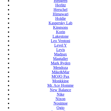
Hedgren
Herlitz
Herschel
Himawari
Holdie
Kaspersky Lab
Kingsons
Korin
Lakestone
Leo Ventoni
Level Y
Levis
Madpax
Magtaller
Mark Ryden
Mendoza
Mike&Mar
MOJO Pax
Monkking
Mr. Ace Homme
New Balance
Nike
Nixon
Nosimoe
Ogio