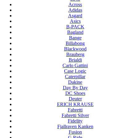
Across
Adidas
Asgard
Asics
B-PACK
Bagland
Bange
Billabong
Blackwood
Brauberg
Brialdi
Carlo Gattini
Case Logic
Caterpillar
Dakine
Day By Day
DC Shoes
Deuter
ERICH KRAUSE
Fabretti
Fabretti Silver
Fidelity
Fjallraven Kanken
Fusion
G.Ride