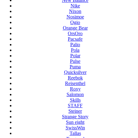
New Balance
Nike
Nixon
Nosimoe
Ogio
Orange Bear
OrsOro
Pacsafe
Palio
Pola
Polar
Pulse
Puma
Quicksilver
Reebok
Reisenthel
Roxy
Salomon
Skills
STAFF
Steiner
Strange Story
Sun eight
SwissWin
Tallas