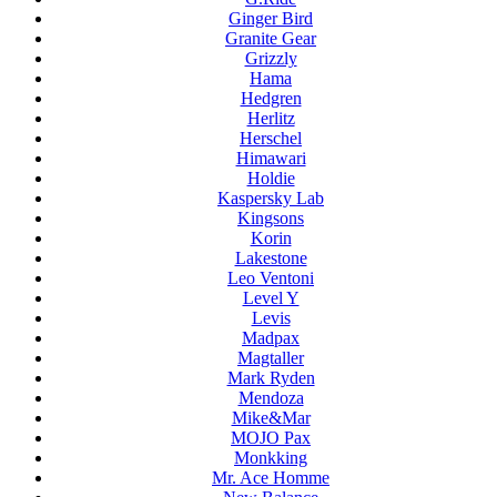
Ginger Bird
Granite Gear
Grizzly
Hama
Hedgren
Herlitz
Herschel
Himawari
Holdie
Kaspersky Lab
Kingsons
Korin
Lakestone
Leo Ventoni
Level Y
Levis
Madpax
Magtaller
Mark Ryden
Mendoza
Mike&Mar
MOJO Pax
Monkking
Mr. Ace Homme