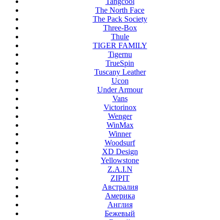
Tangcool
The North Face
The Pack Society
Three-Box
Thule
TIGER FAMILY
Tigernu
TrueSpin
Tuscany Leather
Ucon
Under Armour
Vans
Victorinox
Wenger
WinMax
Winner
Woodsurf
XD Design
Yellowstone
Z.A.I.N
ZIPIT
Австралия
Америка
Англия
Бежевый