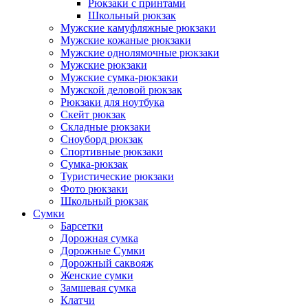
Рюкзаки с принтами
Школьный рюкзак
Мужские камуфляжные рюкзаки
Мужские кожаные рюкзаки
Мужские однолямочные рюкзаки
Мужские рюкзаки
Мужские сумка-рюкзаки
Мужской деловой рюкзак
Рюкзаки для ноутбука
Скейт рюкзак
Складные рюкзаки
Сноуборд рюкзак
Спортивные рюкзаки
Сумка-рюкзак
Туристические рюкзаки
Фото рюкзаки
Школьный рюкзак
Сумки
Барсетки
Дорожная сумка
Дорожные Сумки
Дорожный саквояж
Женские сумки
Замшевая сумка
Клатчи