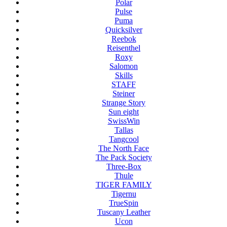
Polar
Pulse
Puma
Quicksilver
Reebok
Reisenthel
Roxy
Salomon
Skills
STAFF
Steiner
Strange Story
Sun eight
SwissWin
Tallas
Tangcool
The North Face
The Pack Society
Three-Box
Thule
TIGER FAMILY
Tigernu
TrueSpin
Tuscany Leather
Ucon