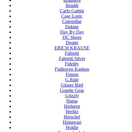
Brauberg
Brialdi
Carlo Gattini
Case Logic
Caterpillar
Dakine
Day By Day
DC Shoes
Deuter
ERICH KRAUSE
Fabretti
Fabretti Silver
Fidelity
Fjallraven Kanken
Fusion
G.Ride
Ginger Bird
Granite Gear
Grizzly
Hama
Hedgren
Herlitz
Herschel
Himawari
Holdie