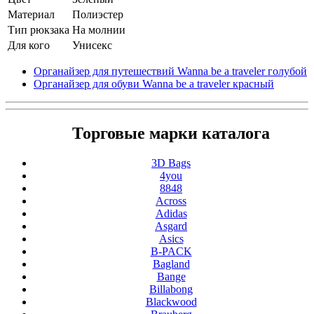
Материал
Полиэстер
Тип рюкзака
На молнии
Для кого
Унисекс
Органайзер для путешествий Wanna be a traveler голубой
Органайзер для обуви Wanna be a traveler красный
Торговые марки каталога
3D Bags
4you
8848
Across
Adidas
Asgard
Asics
B-PACK
Bagland
Bange
Billabong
Blackwood