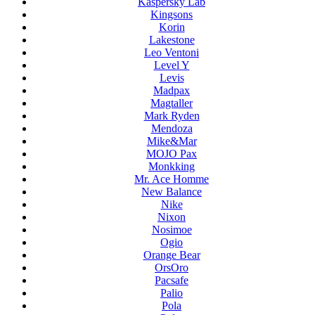
Kaspersky Lab
Kingsons
Korin
Lakestone
Leo Ventoni
Level Y
Levis
Madpax
Magtaller
Mark Ryden
Mendoza
Mike&Mar
MOJO Pax
Monkking
Mr. Ace Homme
New Balance
Nike
Nixon
Nosimoe
Ogio
Orange Bear
OrsOro
Pacsafe
Palio
Pola