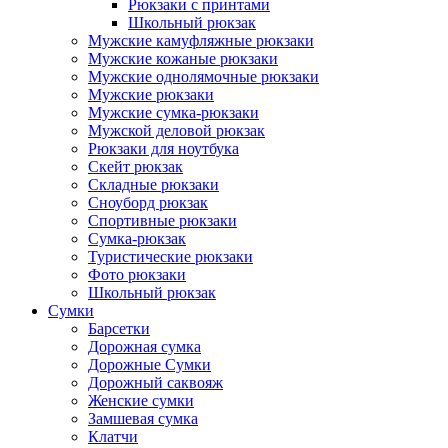
Рюкзаки с принтами
Школьный рюкзак
Мужские камуфляжные рюкзаки
Мужские кожаные рюкзаки
Мужские однолямочные рюкзаки
Мужские рюкзаки
Мужские сумка-рюкзаки
Мужской деловой рюкзак
Рюкзаки для ноутбука
Скейт рюкзак
Складные рюкзаки
Сноуборд рюкзак
Спортивные рюкзаки
Сумка-рюкзак
Туристические рюкзаки
Фото рюкзаки
Школьный рюкзак
Сумки
Барсетки
Дорожная сумка
Дорожные Сумки
Дорожный саквояж
Женские сумки
Замшевая сумка
Клатчи