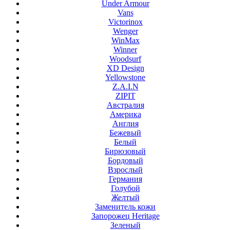
Under Armour
Vans
Victorinox
Wenger
WinMax
Winner
Woodsurf
XD Design
Yellowstone
Z.A.I.N
ZIPIT
Австралия
Америка
Англия
Бежевый
Белый
Бирюзовый
Бордовый
Взрослый
Германия
Голубой
Желтый
Заменитель кожи
Запорожец Heritage
Зеленый