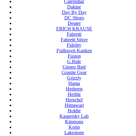
Caterpillar
Dakine
Day By Day
DC Shoes
Deuter
ERICH KRAUSE
Fabretti
Fabretti Silver
Fidelity
Fjallraven Kanken
Fusion
G.Ride
Ginger Bird
Granite Gear
Grizzly
Hama
Hedgren
Herlitz
Herschel
Himawari
Holdie
Kaspersky Lab
Kingsons
Korin
Lakestone