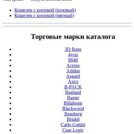
Кошелек с кнопкой (розовый)
Кошелек с кнопкой (мятный)
Торговые марки каталога
3D Bags
4you
8848
Across
Adidas
Asgard
Asics
B-PACK
Bagland
Bange
Billabong
Blackwood
Brauberg
Brialdi
Carlo Gattini
Case Logic