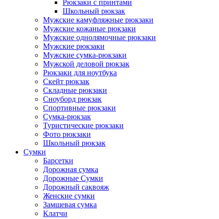
Рюкзаки с принтами
Школьный рюкзак
Мужские камуфляжные рюкзаки
Мужские кожаные рюкзаки
Мужские однолямочные рюкзаки
Мужские рюкзаки
Мужские сумка-рюкзаки
Мужской деловой рюкзак
Рюкзаки для ноутбука
Скейт рюкзак
Складные рюкзаки
Сноуборд рюкзак
Спортивные рюкзаки
Сумка-рюкзак
Туристические рюкзаки
Фото рюкзаки
Школьный рюкзак
Сумки
Барсетки
Дорожная сумка
Дорожные Сумки
Дорожный саквояж
Женские сумки
Замшевая сумка
Клатчи