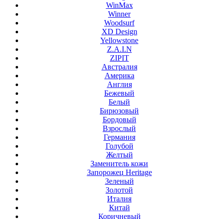
WinMax
Winner
Woodsurf
XD Design
Yellowstone
Z.A.I.N
ZIPIT
Австралия
Америка
Англия
Бежевый
Белый
Бирюзовый
Бордовый
Взрослый
Германия
Голубой
Желтый
Заменитель кожи
Запорожец Heritage
Зеленый
Золотой
Италия
Китай
Коричневый