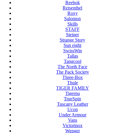
Reebok
Reisenthel
Roxy
Salomon
Skills
STAFF
Steiner
Strange Story
Sun eight
SwissWin
Tallas
Tangcool
The North Face
The Pack Society
Three-Box
Thule
TIGER FAMILY
Tigernu
TrueSpin
Tuscany Leather
Ucon
Under Armour
Vans
Victorinox
Wenger