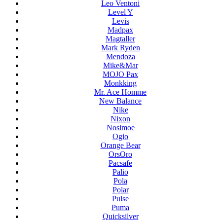
Leo Ventoni
Level Y
Levis
Madpax
Magtaller
Mark Ryden
Mendoza
Mike&Mar
MOJO Pax
Monkking
Mr. Ace Homme
New Balance
Nike
Nixon
Nosimoe
Ogio
Orange Bear
OrsOro
Pacsafe
Palio
Pola
Polar
Pulse
Puma
Quicksilver