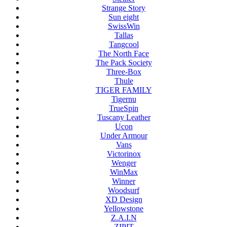
Strange Story
Sun eight
SwissWin
Tallas
Tangcool
The North Face
The Pack Society
Three-Box
Thule
TIGER FAMILY
Tigernu
TrueSpin
Tuscany Leather
Ucon
Under Armour
Vans
Victorinox
Wenger
WinMax
Winner
Woodsurf
XD Design
Yellowstone
Z.A.I.N
ZIPIT