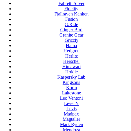
Fabretti Silver
Fidelity
Fjallraven Kanken
Fusion
G.Ride
Ginger Bird
Granite Gear
Grizzly
Hama
Hedgren
Herlitz
Herschel
Himawari
Holdie
Kaspersky Lab
Kingsons
Korin
Lakestone
Leo Ventoni
Level Y
Levis
Madpax
Magtaller
Mark Ryden
Mendoza