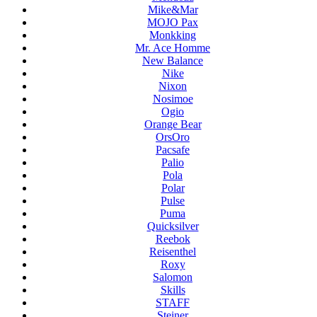
Mike&Mar
MOJO Pax
Monkking
Mr. Ace Homme
New Balance
Nike
Nixon
Nosimoe
Ogio
Orange Bear
OrsOro
Pacsafe
Palio
Pola
Polar
Pulse
Puma
Quicksilver
Reebok
Reisenthel
Roxy
Salomon
Skills
STAFF
Steiner