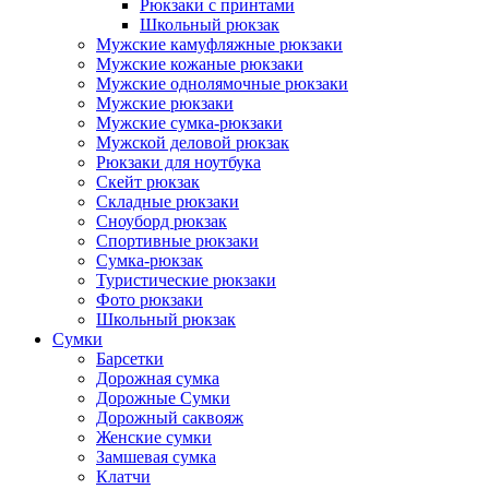
Рюкзаки с принтами
Школьный рюкзак
Мужские камуфляжные рюкзаки
Мужские кожаные рюкзаки
Мужские однолямочные рюкзаки
Мужские рюкзаки
Мужские сумка-рюкзаки
Мужской деловой рюкзак
Рюкзаки для ноутбука
Скейт рюкзак
Складные рюкзаки
Сноуборд рюкзак
Спортивные рюкзаки
Сумка-рюкзак
Туристические рюкзаки
Фото рюкзаки
Школьный рюкзак
Сумки
Барсетки
Дорожная сумка
Дорожные Сумки
Дорожный саквояж
Женские сумки
Замшевая сумка
Клатчи