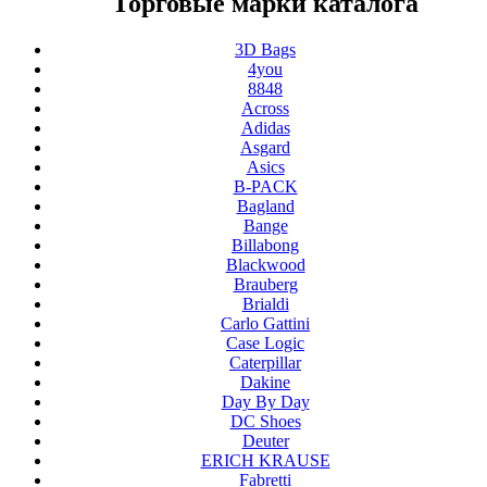
Торговые марки каталога
3D Bags
4you
8848
Across
Adidas
Asgard
Asics
B-PACK
Bagland
Bange
Billabong
Blackwood
Brauberg
Brialdi
Carlo Gattini
Case Logic
Caterpillar
Dakine
Day By Day
DC Shoes
Deuter
ERICH KRAUSE
Fabretti