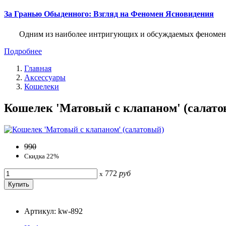
За Гранью Обыденного: Взгляд на Феномен Ясновидения
Одним из наиболее интригующих и обсуждаемых феноменов
Подробнее
Главная
Аксессуары
Кошелеки
Кошелек 'Матовый с клапаном' (салато
990
Скидка 22%
772
руб
x
Артикул: kw-892