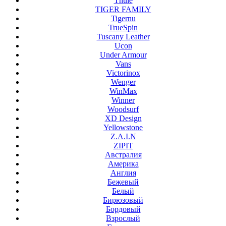
Thule
TIGER FAMILY
Tigernu
TrueSpin
Tuscany Leather
Ucon
Under Armour
Vans
Victorinox
Wenger
WinMax
Winner
Woodsurf
XD Design
Yellowstone
Z.A.I.N
ZIPIT
Австралия
Америка
Англия
Бежевый
Белый
Бирюзовый
Бордовый
Взрослый