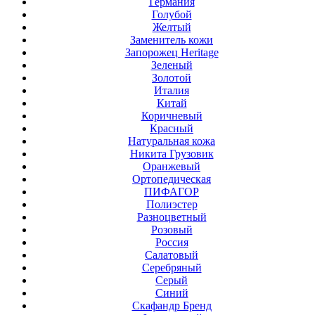
Германия
Голубой
Желтый
Заменитель кожи
Запорожец Heritage
Зеленый
Золотой
Италия
Китай
Коричневый
Красный
Натуральная кожа
Никита Грузовик
Оранжевый
Ортопедическая
ПИФАГОР
Полиэстер
Разноцветный
Розовый
Россия
Салатовый
Серебряный
Серый
Синий
Скафандр Бренд