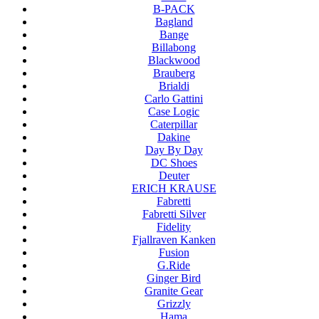
B-PACK
Bagland
Bange
Billabong
Blackwood
Brauberg
Brialdi
Carlo Gattini
Case Logic
Caterpillar
Dakine
Day By Day
DC Shoes
Deuter
ERICH KRAUSE
Fabretti
Fabretti Silver
Fidelity
Fjallraven Kanken
Fusion
G.Ride
Ginger Bird
Granite Gear
Grizzly
Hama