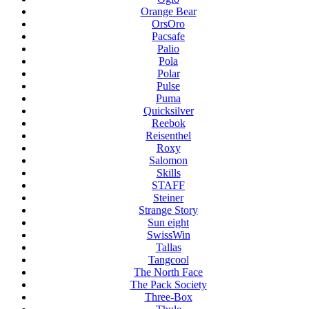
Orange Bear
OrsOro
Pacsafe
Palio
Pola
Polar
Pulse
Puma
Quicksilver
Reebok
Reisenthel
Roxy
Salomon
Skills
STAFF
Steiner
Strange Story
Sun eight
SwissWin
Tallas
Tangcool
The North Face
The Pack Society
Three-Box