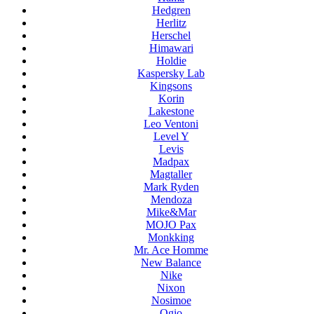
Hedgren
Herlitz
Herschel
Himawari
Holdie
Kaspersky Lab
Kingsons
Korin
Lakestone
Leo Ventoni
Level Y
Levis
Madpax
Magtaller
Mark Ryden
Mendoza
Mike&Mar
MOJO Pax
Monkking
Mr. Ace Homme
New Balance
Nike
Nixon
Nosimoe
Ogio