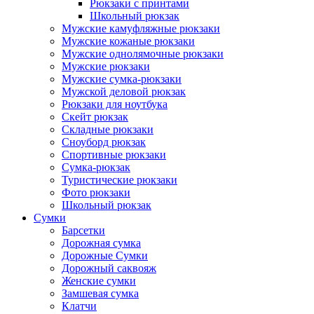
Рюкзаки с принтами
Школьный рюкзак
Мужские камуфляжные рюкзаки
Мужские кожаные рюкзаки
Мужские однолямочные рюкзаки
Мужские рюкзаки
Мужские сумка-рюкзаки
Мужской деловой рюкзак
Рюкзаки для ноутбука
Скейт рюкзак
Складные рюкзаки
Сноуборд рюкзак
Спортивные рюкзаки
Сумка-рюкзак
Туристические рюкзаки
Фото рюкзаки
Школьный рюкзак
Сумки
Барсетки
Дорожная сумка
Дорожные Сумки
Дорожный саквояж
Женские сумки
Замшевая сумка
Клатчи