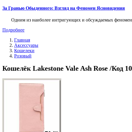
За Гранью Обыденного: Взгляд на Феномен Ясновидения
Одним из наиболее интригующих и обсуждаемых феноменов
Подробнее
Главная
Аксессуары
Кошелеки
Розовый
Кошелёк Lakestone Vale Ash Rose /Код 10