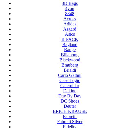
3D Bags
4you
8848
Across
Adidas
Asgard
Asics
B-PACK
Bagland
Bange
Billabong
Blackwood
Brauberg
Brialdi
Carlo Gattini
Case Logic
Caterpillar
Dakine
Day By Day
DC Shoes
Deuter
ERICH KRAUSE
Fabretti
Fabretti Silver
Fidelity