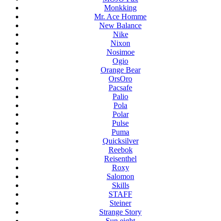
Monkking
Mr. Ace Homme
New Balance
Nike
Nixon
Nosimoe
Ogio
Orange Bear
OrsOro
Pacsafe
Palio
Pola
Polar
Pulse
Puma
Quicksilver
Reebok
Reisenthel
Roxy
Salomon
Skills
STAFF
Steiner
Strange Story
Sun eight