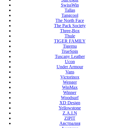
SwissWin
Tallas
Tangcool
The North Face
The Pack Society
Three-Box
Thule
TIGER FAMILY
Tigernu
TrueSpin
Tuscany Leather
Ucon
Under Armour
Vans
Victorinox
Wenger
WinMax
Winner
Woodsurf
XD Design
Yellowstone
Z.A.I.N
ZIPIT
Австралия