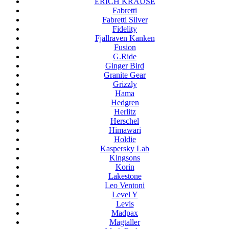
ERICH KRAUSE
Fabretti
Fabretti Silver
Fidelity
Fjallraven Kanken
Fusion
G.Ride
Ginger Bird
Granite Gear
Grizzly
Hama
Hedgren
Herlitz
Herschel
Himawari
Holdie
Kaspersky Lab
Kingsons
Korin
Lakestone
Leo Ventoni
Level Y
Levis
Madpax
Magtaller