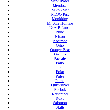
Mark Ryden
Mendoza
Mike&Mar
MOJO Pax
Monkking
Mr. Ace Homme
New Balance
Nike
Nixon
Nosimoe
Ogio
Orange Bear
OrsOro
Pacsafe
Palio
Pola
Polar
Pulse
Puma
Quicksilver
Reebok
Reisenthel
Roxy
Salomon
Skills