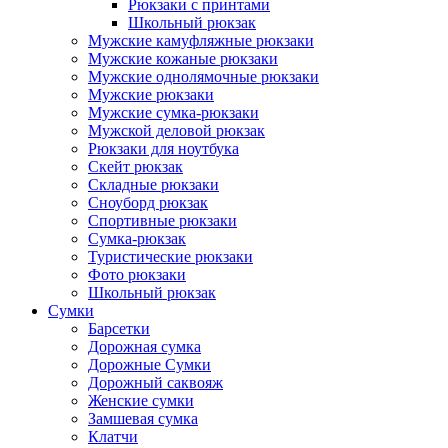
Рюкзаки с принтами
Школьный рюкзак
Мужские камуфляжные рюкзаки
Мужские кожаные рюкзаки
Мужские однолямочные рюкзаки
Мужские рюкзаки
Мужские сумка-рюкзаки
Мужской деловой рюкзак
Рюкзаки для ноутбука
Скейт рюкзак
Складные рюкзаки
Сноуборд рюкзак
Спортивные рюкзаки
Сумка-рюкзак
Туристические рюкзаки
Фото рюкзаки
Школьный рюкзак
Сумки
Барсетки
Дорожная сумка
Дорожные Сумки
Дорожный саквояж
Женские сумки
Замшевая сумка
Клатчи