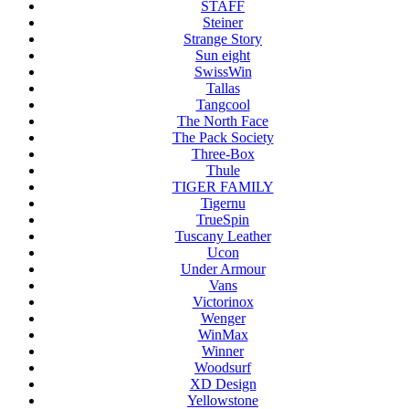
STAFF
Steiner
Strange Story
Sun eight
SwissWin
Tallas
Tangcool
The North Face
The Pack Society
Three-Box
Thule
TIGER FAMILY
Tigernu
TrueSpin
Tuscany Leather
Ucon
Under Armour
Vans
Victorinox
Wenger
WinMax
Winner
Woodsurf
XD Design
Yellowstone