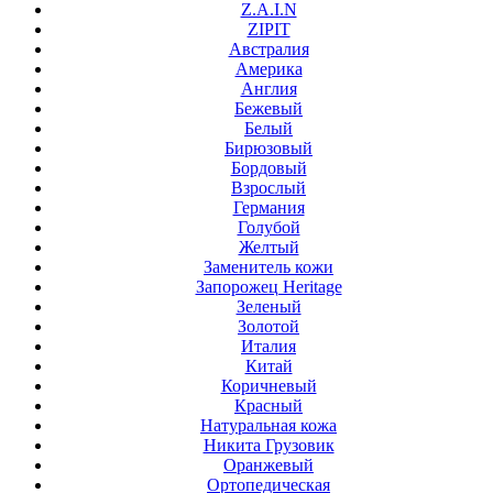
Z.A.I.N
ZIPIT
Австралия
Америка
Англия
Бежевый
Белый
Бирюзовый
Бордовый
Взрослый
Германия
Голубой
Желтый
Заменитель кожи
Запорожец Heritage
Зеленый
Золотой
Италия
Китай
Коричневый
Красный
Натуральная кожа
Никита Грузовик
Оранжевый
Ортопедическая