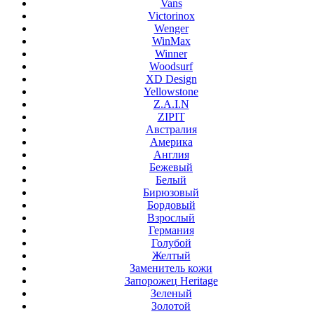
Vans
Victorinox
Wenger
WinMax
Winner
Woodsurf
XD Design
Yellowstone
Z.A.I.N
ZIPIT
Австралия
Америка
Англия
Бежевый
Белый
Бирюзовый
Бордовый
Взрослый
Германия
Голубой
Желтый
Заменитель кожи
Запорожец Heritage
Зеленый
Золотой