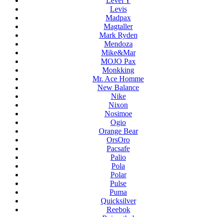
Level Y
Levis
Madpax
Magtaller
Mark Ryden
Mendoza
Mike&Mar
MOJO Pax
Monkking
Mr. Ace Homme
New Balance
Nike
Nixon
Nosimoe
Ogio
Orange Bear
OrsOro
Pacsafe
Palio
Pola
Polar
Pulse
Puma
Quicksilver
Reebok