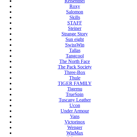
Reisenthel
Roxy
Salomon
Skills
STAFF
Steiner
Strange Story
Sun eight
SwissWin
Tallas
Tangcool
The North Face
The Pack Society
Three-Box
Thule
TIGER FAMILY
Tigernu
TrueSpin
Tuscany Leather
Ucon
Under Armour
Vans
Victorinox
Wenger
WinMax