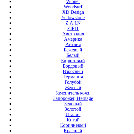
Winner
Woodsurf
XD Design
Yellowstone
Z.A.I.N
ZIPIT
Австралия
Америка
Англия
Бежевый
Белый
Бирюзовый
Бордовый
Взрослый
Германия
Голубой
Желтый
Заменитель кожи
Запорожец Heritage
Зеленый
Золотой
Италия
Китай
Коричневый
Красный