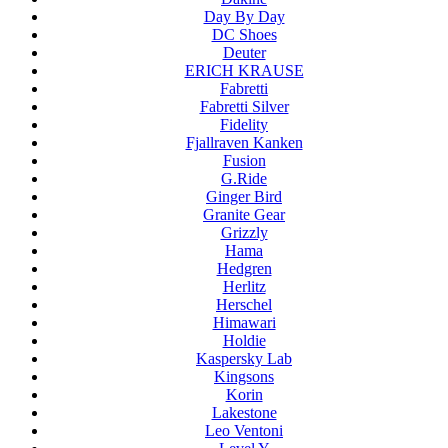
Day By Day
DC Shoes
Deuter
ERICH KRAUSE
Fabretti
Fabretti Silver
Fidelity
Fjallraven Kanken
Fusion
G.Ride
Ginger Bird
Granite Gear
Grizzly
Hama
Hedgren
Herlitz
Herschel
Himawari
Holdie
Kaspersky Lab
Kingsons
Korin
Lakestone
Leo Ventoni