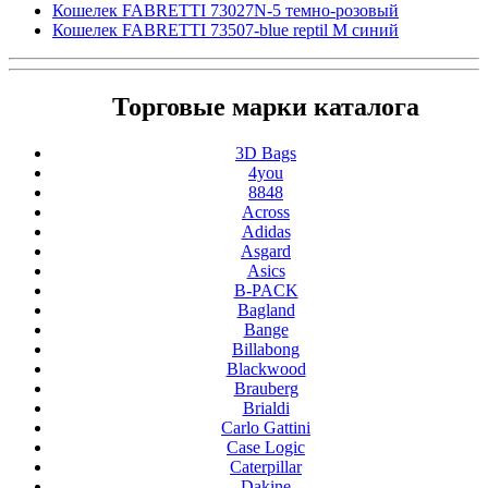
Кошелек FABRETTI 73027N-5 темно-розовый
Кошелек FABRETTI 73507-blue reptil M синий
Торговые марки каталога
3D Bags
4you
8848
Across
Adidas
Asgard
Asics
B-PACK
Bagland
Bange
Billabong
Blackwood
Brauberg
Brialdi
Carlo Gattini
Case Logic
Caterpillar
Dakine