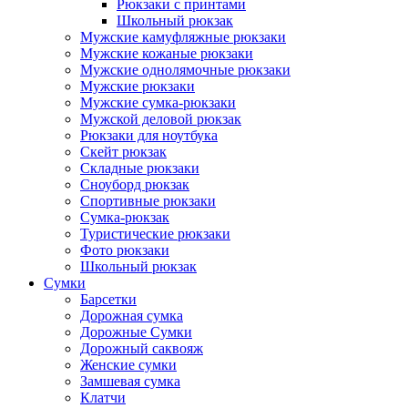
Рюкзаки с принтами
Школьный рюкзак
Мужские камуфляжные рюкзаки
Мужские кожаные рюкзаки
Мужские однолямочные рюкзаки
Мужские рюкзаки
Мужские сумка-рюкзаки
Мужской деловой рюкзак
Рюкзаки для ноутбука
Скейт рюкзак
Складные рюкзаки
Сноуборд рюкзак
Спортивные рюкзаки
Сумка-рюкзак
Туристические рюкзаки
Фото рюкзаки
Школьный рюкзак
Сумки
Барсетки
Дорожная сумка
Дорожные Сумки
Дорожный саквояж
Женские сумки
Замшевая сумка
Клатчи