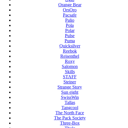
Orange Bear
OrsOro
Pacsafe
Palio
Pola
Polar
Pulse
Puma
Quicksilver
Reebok
Reisenthel
Roxy
Salomon
Skills
STAFF
Steiner
Strange Story
Sun eight
SwissWin
Tallas
Tangcool
The North Face
The Pack Society
Three-Box