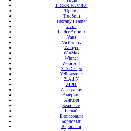
Thule
TIGER FAMILY
Tigernu
TrueSpin
Tuscany Leather
Ucon
Under Armour
Vans
Victorinox
Wenger
WinMax
Winner
Woodsurf
XD Design
Yellowstone
Z.A.I.N
ZIPIT
Австралия
Америка
Англия
Бежевый
Белый
Бирюзовый
Бордовый
Взрослый