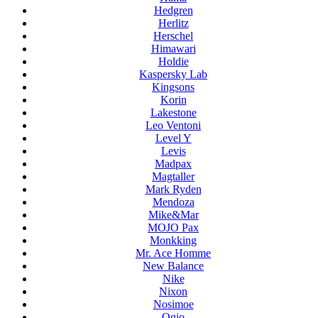
Hedgren
Herlitz
Herschel
Himawari
Holdie
Kaspersky Lab
Kingsons
Korin
Lakestone
Leo Ventoni
Level Y
Levis
Madpax
Magtaller
Mark Ryden
Mendoza
Mike&Mar
MOJO Pax
Monkking
Mr. Ace Homme
New Balance
Nike
Nixon
Nosimoe
Ogio