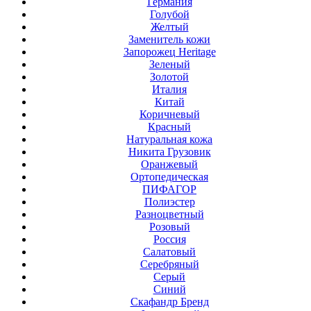
Германия
Голубой
Желтый
Заменитель кожи
Запорожец Heritage
Зеленый
Золотой
Италия
Китай
Коричневый
Красный
Натуральная кожа
Никита Грузовик
Оранжевый
Ортопедическая
ПИФАГОР
Полиэстер
Разноцветный
Розовый
Россия
Салатовый
Серебряный
Серый
Синий
Скафандр Бренд