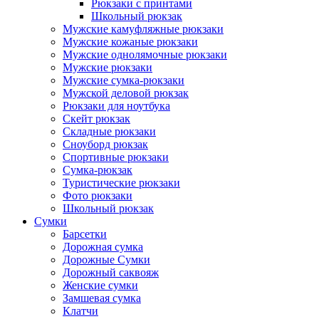
Рюкзаки с принтами
Школьный рюкзак
Мужские камуфляжные рюкзаки
Мужские кожаные рюкзаки
Мужские однолямочные рюкзаки
Мужские рюкзаки
Мужские сумка-рюкзаки
Мужской деловой рюкзак
Рюкзаки для ноутбука
Скейт рюкзак
Складные рюкзаки
Сноуборд рюкзак
Спортивные рюкзаки
Сумка-рюкзак
Туристические рюкзаки
Фото рюкзаки
Школьный рюкзак
Сумки
Барсетки
Дорожная сумка
Дорожные Сумки
Дорожный саквояж
Женские сумки
Замшевая сумка
Клатчи