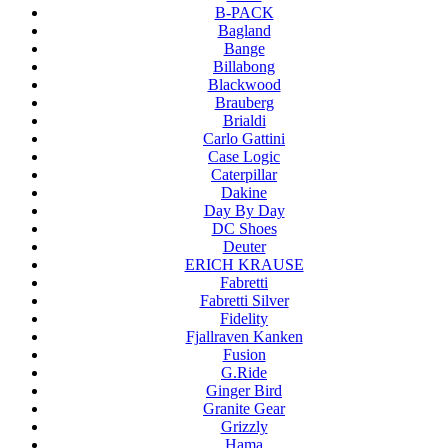
B-PACK
Bagland
Bange
Billabong
Blackwood
Brauberg
Brialdi
Carlo Gattini
Case Logic
Caterpillar
Dakine
Day By Day
DC Shoes
Deuter
ERICH KRAUSE
Fabretti
Fabretti Silver
Fidelity
Fjallraven Kanken
Fusion
G.Ride
Ginger Bird
Granite Gear
Grizzly
Hama