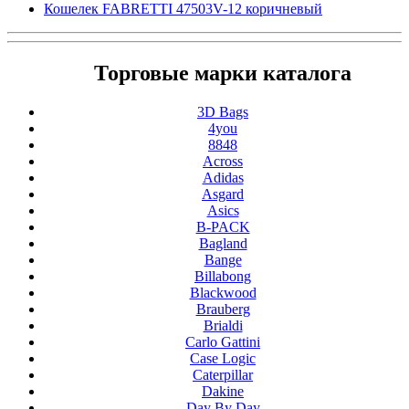
Кошелек FABRETTI 47503V-12 коричневый
Торговые марки каталога
3D Bags
4you
8848
Across
Adidas
Asgard
Asics
B-PACK
Bagland
Bange
Billabong
Blackwood
Brauberg
Brialdi
Carlo Gattini
Case Logic
Caterpillar
Dakine
Day By Day