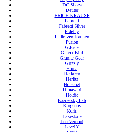
DC Shoes
Deuter
ERICH KRAUSE
Fabretti
Fabretti Silver
Fidelity
Fjallraven Kanken
Fusion
G.Ride
Ginger Bird
Granite Gear
Grizzly
Hama
Hedgren
Herlitz
Herschel
Himawari
Holdie
Kaspersky Lab
Kingsons
Korin
Lakestone
Leo Ventoni
Level Y