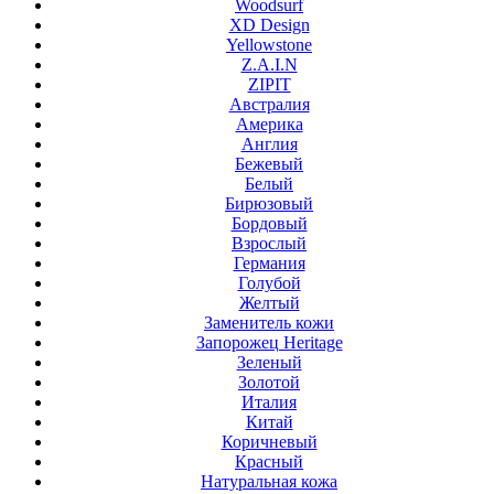
Woodsurf
XD Design
Yellowstone
Z.A.I.N
ZIPIT
Австралия
Америка
Англия
Бежевый
Белый
Бирюзовый
Бордовый
Взрослый
Германия
Голубой
Желтый
Заменитель кожи
Запорожец Heritage
Зеленый
Золотой
Италия
Китай
Коричневый
Красный
Натуральная кожа