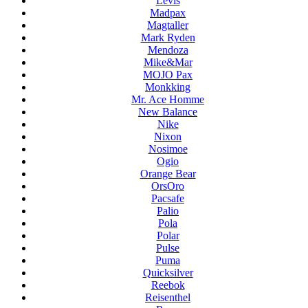
Levis
Madpax
Magtaller
Mark Ryden
Mendoza
Mike&Mar
MOJO Pax
Monkking
Mr. Ace Homme
New Balance
Nike
Nixon
Nosimoe
Ogio
Orange Bear
OrsOro
Pacsafe
Palio
Pola
Polar
Pulse
Puma
Quicksilver
Reebok
Reisenthel