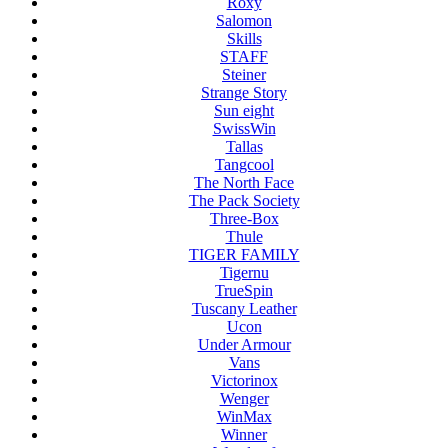
Roxy
Salomon
Skills
STAFF
Steiner
Strange Story
Sun eight
SwissWin
Tallas
Tangcool
The North Face
The Pack Society
Three-Box
Thule
TIGER FAMILY
Tigernu
TrueSpin
Tuscany Leather
Ucon
Under Armour
Vans
Victorinox
Wenger
WinMax
Winner