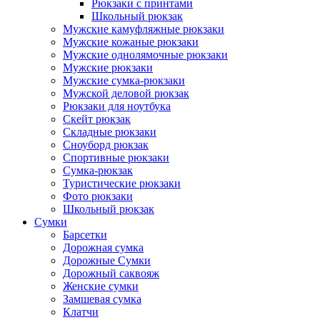
Рюкзаки с принтами
Школьный рюкзак
Мужские камуфляжные рюкзаки
Мужские кожаные рюкзаки
Мужские однолямочные рюкзаки
Мужские рюкзаки
Мужские сумка-рюкзаки
Мужской деловой рюкзак
Рюкзаки для ноутбука
Скейт рюкзак
Складные рюкзаки
Сноуборд рюкзак
Спортивные рюкзаки
Сумка-рюкзак
Туристические рюкзаки
Фото рюкзаки
Школьный рюкзак
Сумки
Барсетки
Дорожная сумка
Дорожные Сумки
Дорожный саквояж
Женские сумки
Замшевая сумка
Клатчи