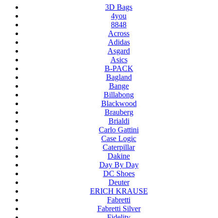
3D Bags
4you
8848
Across
Adidas
Asgard
Asics
B-PACK
Bagland
Bange
Billabong
Blackwood
Brauberg
Brialdi
Carlo Gattini
Case Logic
Caterpillar
Dakine
Day By Day
DC Shoes
Deuter
ERICH KRAUSE
Fabretti
Fabretti Silver
Fidelity