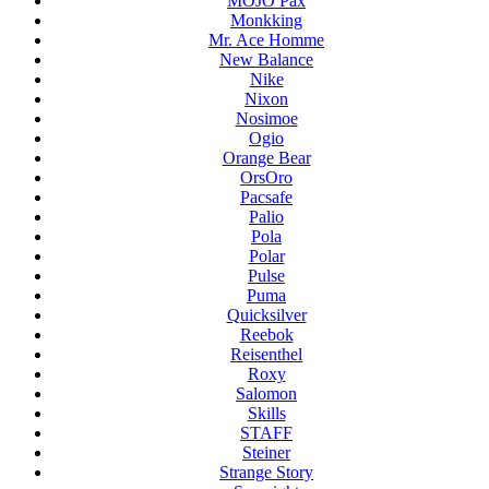
MOJO Pax
Monkking
Mr. Ace Homme
New Balance
Nike
Nixon
Nosimoe
Ogio
Orange Bear
OrsOro
Pacsafe
Palio
Pola
Polar
Pulse
Puma
Quicksilver
Reebok
Reisenthel
Roxy
Salomon
Skills
STAFF
Steiner
Strange Story