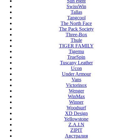
Sun eight
SwissWin
Tallas
Tangcool
The North Face
The Pack Society
Three-Box
Thule
TIGER FAMILY
Tigernu
TrueSpin
Tuscany Leather
Ucon
Under Armour
Vans
Victorinox
Wenger
WinMax
Winner
Woodsurf
XD Design
Yellowstone
Z.A.I.N
ZIPIT
Австралия