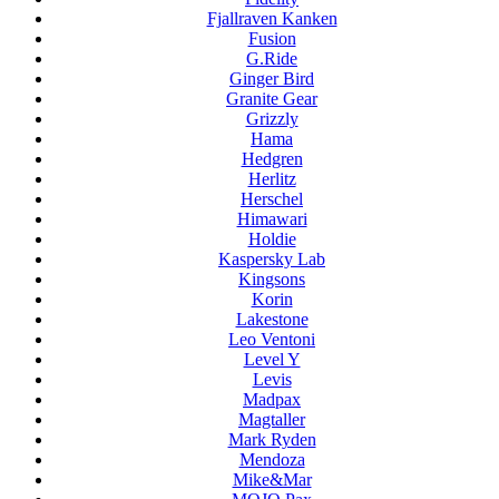
Fjallraven Kanken
Fusion
G.Ride
Ginger Bird
Granite Gear
Grizzly
Hama
Hedgren
Herlitz
Herschel
Himawari
Holdie
Kaspersky Lab
Kingsons
Korin
Lakestone
Leo Ventoni
Level Y
Levis
Madpax
Magtaller
Mark Ryden
Mendoza
Mike&Mar