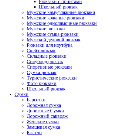
Рюкзаки с принтами
Школьный рюкзак
Мужские камуфляжные рюкзаки
Мужские кожаные рюкзаки
Мужские однолямочные рюкзаки
Мужские рюкзаки
Мужские сумка-рюкзаки
Мужской деловой рюкзак
Рюкзаки для ноутбука
Скейт рюкзак
Складные рюкзаки
Сноуборд рюкзак
Спортивные рюкзаки
Сумка-рюкзак
Туристические рюкзаки
Фото рюкзаки
Школьный рюкзак
Сумки
Барсетки
Дорожная сумка
Дорожные Сумки
Дорожный саквояж
Женские сумки
Замшевая сумка
Клатчи