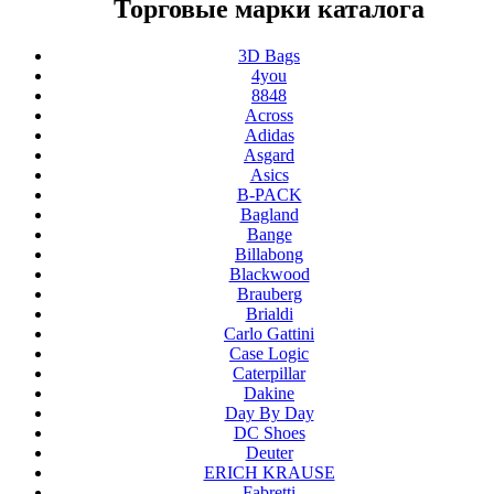
Торговые марки каталога
3D Bags
4you
8848
Across
Adidas
Asgard
Asics
B-PACK
Bagland
Bange
Billabong
Blackwood
Brauberg
Brialdi
Carlo Gattini
Case Logic
Caterpillar
Dakine
Day By Day
DC Shoes
Deuter
ERICH KRAUSE
Fabretti