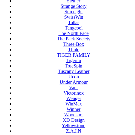
Steiner
Strange Story
Sun eight
SwissWin
Tallas
Tangcool
The North Face
The Pack Society
Three-Box
Thule
TIGER FAMILY
Tigernu
TrueSpin
Tuscany Leather
Ucon
Under Armour
Vans
Victorinox
Wenger
WinMax
Winner
Woodsurf
XD Design
Yellowstone
Z.A.I.N