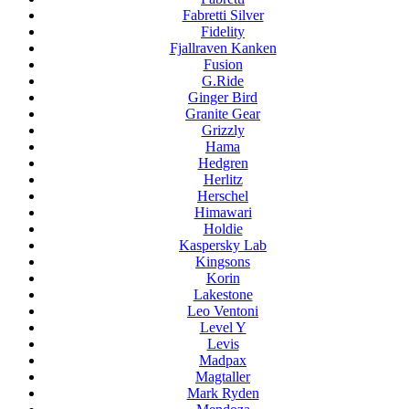
Fabretti Silver
Fidelity
Fjallraven Kanken
Fusion
G.Ride
Ginger Bird
Granite Gear
Grizzly
Hama
Hedgren
Herlitz
Herschel
Himawari
Holdie
Kaspersky Lab
Kingsons
Korin
Lakestone
Leo Ventoni
Level Y
Levis
Madpax
Magtaller
Mark Ryden