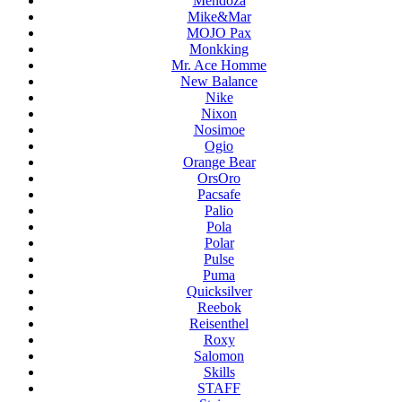
Mendoza
Mike&Mar
MOJO Pax
Monkking
Mr. Ace Homme
New Balance
Nike
Nixon
Nosimoe
Ogio
Orange Bear
OrsOro
Pacsafe
Palio
Pola
Polar
Pulse
Puma
Quicksilver
Reebok
Reisenthel
Roxy
Salomon
Skills
STAFF