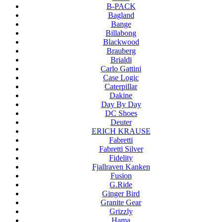
B-PACK
Bagland
Bange
Billabong
Blackwood
Brauberg
Brialdi
Carlo Gattini
Case Logic
Caterpillar
Dakine
Day By Day
DC Shoes
Deuter
ERICH KRAUSE
Fabretti
Fabretti Silver
Fidelity
Fjallraven Kanken
Fusion
G.Ride
Ginger Bird
Granite Gear
Grizzly
Hama