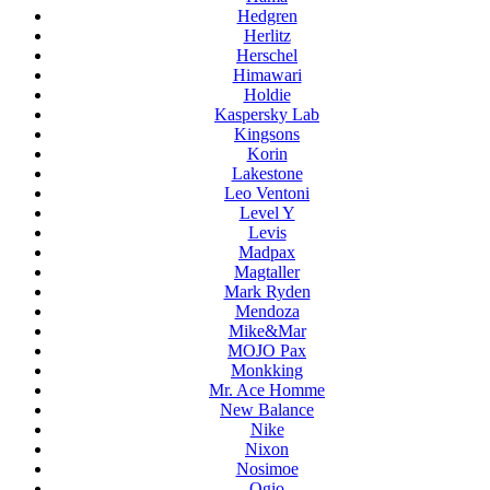
Hedgren
Herlitz
Herschel
Himawari
Holdie
Kaspersky Lab
Kingsons
Korin
Lakestone
Leo Ventoni
Level Y
Levis
Madpax
Magtaller
Mark Ryden
Mendoza
Mike&Mar
MOJO Pax
Monkking
Mr. Ace Homme
New Balance
Nike
Nixon
Nosimoe
Ogio