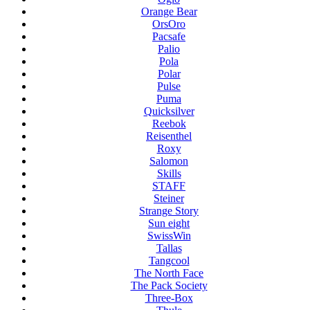
Orange Bear
OrsOro
Pacsafe
Palio
Pola
Polar
Pulse
Puma
Quicksilver
Reebok
Reisenthel
Roxy
Salomon
Skills
STAFF
Steiner
Strange Story
Sun eight
SwissWin
Tallas
Tangcool
The North Face
The Pack Society
Three-Box