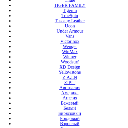
Thule
TIGER FAMILY
Tigernu
TrueSpin
Tuscany Leather
Ucon
Under Armour
Vans
Victorinox
Wenger
WinMax
Winner
Woodsurf
XD Design
Yellowstone
Z.A.I.N
ZIPIT
Австралия
Америка
Англия
Бежевый
Белый
Бирюзовый
Бордовый
Взрослый