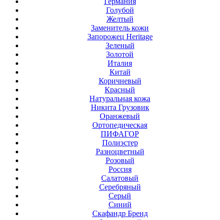
Германия
Голубой
Желтый
Заменитель кожи
Запорожец Heritage
Зеленый
Золотой
Италия
Китай
Коричневый
Красный
Натуральная кожа
Никита Грузовик
Оранжевый
Ортопедическая
ПИФАГОР
Полиэстер
Разноцветный
Розовый
Россия
Салатовый
Серебряный
Серый
Синий
Скафандр Бренд