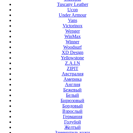
Tuscany Leather
Ucon
Under Armour
Vans
Victorinox
Wenger
WinMax
Winner
Woodsurf
XD Design
Yellowstone
Z.A.I.N
ZIPIT
Австралия
Америка
Англия
Бежевый
Белый
Бирюзовый
Бордовый
Взрослый
Германия
Голубой
Желтый
Заменитель кожи