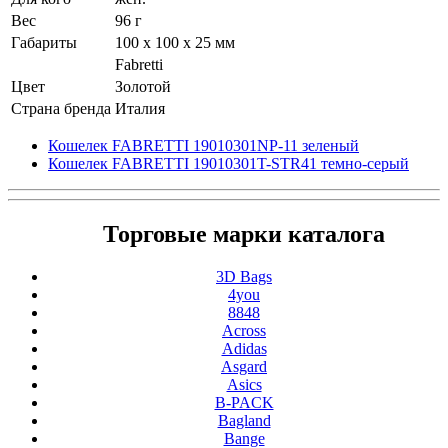
Вес
96 г
Габариты
100 x 100 x 25 мм
Fabretti
Цвет
Золотой
Страна бренда
Италия
Кошелек FABRETTI 19010301NP-11 зеленый
Кошелек FABRETTI 19010301T-STR41 темно-серый
Торговые марки каталога
3D Bags
4you
8848
Across
Adidas
Asgard
Asics
B-PACK
Bagland
Bange