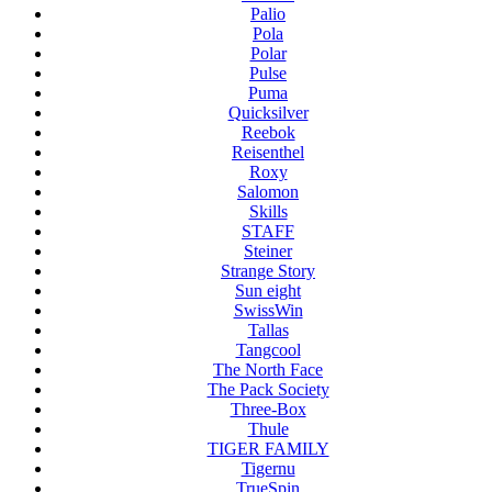
Palio
Pola
Polar
Pulse
Puma
Quicksilver
Reebok
Reisenthel
Roxy
Salomon
Skills
STAFF
Steiner
Strange Story
Sun eight
SwissWin
Tallas
Tangcool
The North Face
The Pack Society
Three-Box
Thule
TIGER FAMILY
Tigernu
TrueSpin