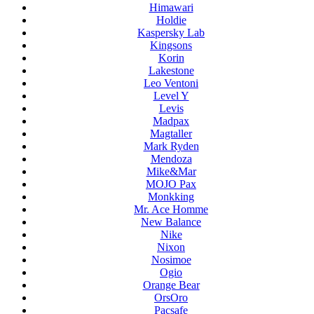
Himawari
Holdie
Kaspersky Lab
Kingsons
Korin
Lakestone
Leo Ventoni
Level Y
Levis
Madpax
Magtaller
Mark Ryden
Mendoza
Mike&Mar
MOJO Pax
Monkking
Mr. Ace Homme
New Balance
Nike
Nixon
Nosimoe
Ogio
Orange Bear
OrsOro
Pacsafe