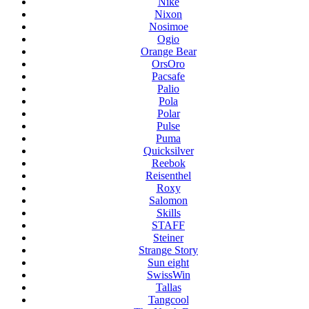
Nike
Nixon
Nosimoe
Ogio
Orange Bear
OrsOro
Pacsafe
Palio
Pola
Polar
Pulse
Puma
Quicksilver
Reebok
Reisenthel
Roxy
Salomon
Skills
STAFF
Steiner
Strange Story
Sun eight
SwissWin
Tallas
Tangcool