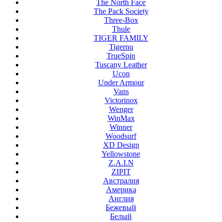
The North Face
The Pack Society
Three-Box
Thule
TIGER FAMILY
Tigernu
TrueSpin
Tuscany Leather
Ucon
Under Armour
Vans
Victorinox
Wenger
WinMax
Winner
Woodsurf
XD Design
Yellowstone
Z.A.I.N
ZIPIT
Австралия
Америка
Англия
Бежевый
Белый