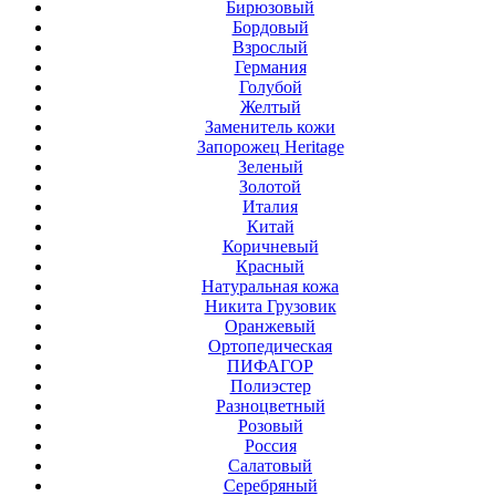
Бирюзовый
Бордовый
Взрослый
Германия
Голубой
Желтый
Заменитель кожи
Запорожец Heritage
Зеленый
Золотой
Италия
Китай
Коричневый
Красный
Натуральная кожа
Никита Грузовик
Оранжевый
Ортопедическая
ПИФАГОР
Полиэстер
Разноцветный
Розовый
Россия
Салатовый
Серебряный