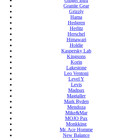
Ginger Bird
Granite Gear
Grizzly
Hama
Hedgren
Herlitz
Herschel
Himawari
Holdie
Kaspersky Lab
Kingsons
Korin
Lakestone
Leo Ventoni
Level Y
Levis
Madpax
Magtaller
Mark Ryden
Mendoza
Mike&Mar
MOJO Pax
Monkking
Mr. Ace Homme
New Balance