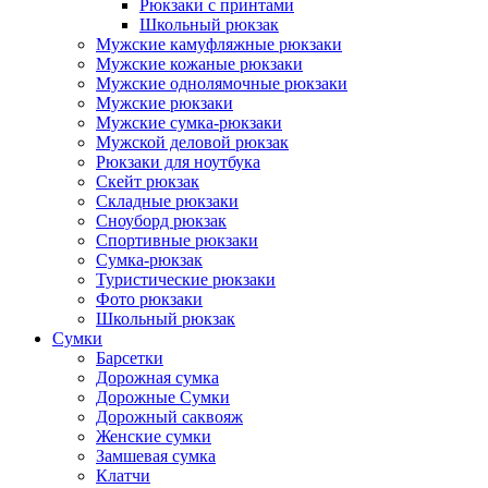
Рюкзаки с принтами
Школьный рюкзак
Мужские камуфляжные рюкзаки
Мужские кожаные рюкзаки
Мужские однолямочные рюкзаки
Мужские рюкзаки
Мужские сумка-рюкзаки
Мужской деловой рюкзак
Рюкзаки для ноутбука
Скейт рюкзак
Складные рюкзаки
Сноуборд рюкзак
Спортивные рюкзаки
Сумка-рюкзак
Туристические рюкзаки
Фото рюкзаки
Школьный рюкзак
Сумки
Барсетки
Дорожная сумка
Дорожные Сумки
Дорожный саквояж
Женские сумки
Замшевая сумка
Клатчи