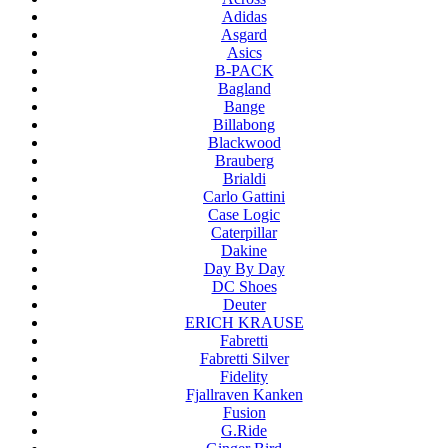
Adidas
Asgard
Asics
B-PACK
Bagland
Bange
Billabong
Blackwood
Brauberg
Brialdi
Carlo Gattini
Case Logic
Caterpillar
Dakine
Day By Day
DC Shoes
Deuter
ERICH KRAUSE
Fabretti
Fabretti Silver
Fidelity
Fjallraven Kanken
Fusion
G.Ride