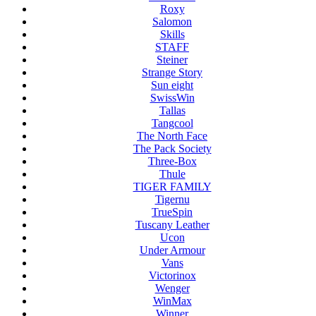
Roxy
Salomon
Skills
STAFF
Steiner
Strange Story
Sun eight
SwissWin
Tallas
Tangcool
The North Face
The Pack Society
Three-Box
Thule
TIGER FAMILY
Tigernu
TrueSpin
Tuscany Leather
Ucon
Under Armour
Vans
Victorinox
Wenger
WinMax
Winner