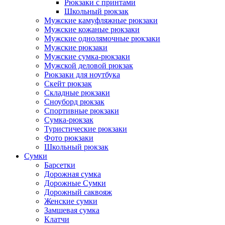
Рюкзаки с принтами
Школьный рюкзак
Мужские камуфляжные рюкзаки
Мужские кожаные рюкзаки
Мужские однолямочные рюкзаки
Мужские рюкзаки
Мужские сумка-рюкзаки
Мужской деловой рюкзак
Рюкзаки для ноутбука
Скейт рюкзак
Складные рюкзаки
Сноуборд рюкзак
Спортивные рюкзаки
Сумка-рюкзак
Туристические рюкзаки
Фото рюкзаки
Школьный рюкзак
Сумки
Барсетки
Дорожная сумка
Дорожные Сумки
Дорожный саквояж
Женские сумки
Замшевая сумка
Клатчи