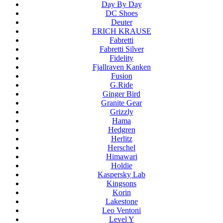
Day By Day
DC Shoes
Deuter
ERICH KRAUSE
Fabretti
Fabretti Silver
Fidelity
Fjallraven Kanken
Fusion
G.Ride
Ginger Bird
Granite Gear
Grizzly
Hama
Hedgren
Herlitz
Herschel
Himawari
Holdie
Kaspersky Lab
Kingsons
Korin
Lakestone
Leo Ventoni
Level Y