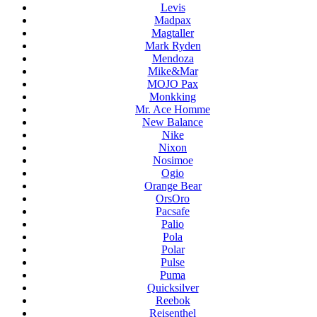
Levis
Madpax
Magtaller
Mark Ryden
Mendoza
Mike&Mar
MOJO Pax
Monkking
Mr. Ace Homme
New Balance
Nike
Nixon
Nosimoe
Ogio
Orange Bear
OrsOro
Pacsafe
Palio
Pola
Polar
Pulse
Puma
Quicksilver
Reebok
Reisenthel