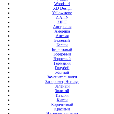
Woodsurf
XD Design
Yellowstone
Z.A.I.N
ZIPIT
Австралия
Америка
Англия
Бежевый
Белый
Бирюзовый
Бордовый
Взрослый
Германия
Голубой
Желтый
Заменитель кожи
Запорожец Heritage
Зеленый
Золотой
Италия
Китай
Коричневый
Красный
Натуральная кожа