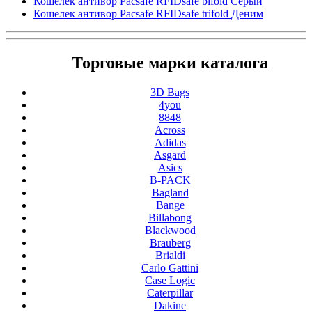
Кошелек антивор Pacsafe RFIDsafe bifold Серый
Кошелек антивор Pacsafe RFIDsafe trifold Деним
Торговые марки каталога
3D Bags
4you
8848
Across
Adidas
Asgard
Asics
B-PACK
Bagland
Bange
Billabong
Blackwood
Brauberg
Brialdi
Carlo Gattini
Case Logic
Caterpillar
Dakine