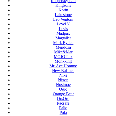
Kaspersky Lab
Kingsons
Korin
Lakestone
Leo Ventoni
Level Y
Levis
Madpax
Magtaller
Mark Ryden
Mendoza
Mike&Mar
MOJO Pax
Monkking
Mr. Ace Homme
New Balance
Nike
Nixon
Nosimoe
Ogio
Orange Bear
OrsOro
Pacsafe
Palio
Pola