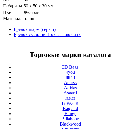
Габариты
50 x 50 x 30 мм
Цвет
Желтый
Материал
плюш
Брелок шарм (серый)
Брелок смайлик 'Показываю язык'
Торговые марки каталога
3D Bags
4you
8848
Across
Adidas
Asgard
Asics
B-PACK
Bagland
Bange
Billabong
Blackwood