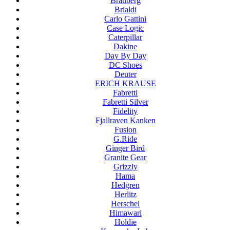
Brauberg
Brialdi
Carlo Gattini
Case Logic
Caterpillar
Dakine
Day By Day
DC Shoes
Deuter
ERICH KRAUSE
Fabretti
Fabretti Silver
Fidelity
Fjallraven Kanken
Fusion
G.Ride
Ginger Bird
Granite Gear
Grizzly
Hama
Hedgren
Herlitz
Herschel
Himawari
Holdie