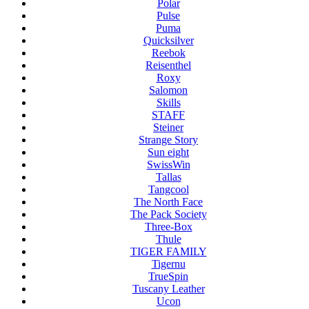
Polar
Pulse
Puma
Quicksilver
Reebok
Reisenthel
Roxy
Salomon
Skills
STAFF
Steiner
Strange Story
Sun eight
SwissWin
Tallas
Tangcool
The North Face
The Pack Society
Three-Box
Thule
TIGER FAMILY
Tigernu
TrueSpin
Tuscany Leather
Ucon