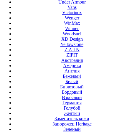
Under Armour
Vans
Victorinox
Wenger
WinMax
Winner
Woodsurf
XD Design
Yellowstone
Z.A.I.N
ZIPIT
Австралия
Америка
Англия
Бежевый
Белый
Бирюзовый
Бордовый
Взрослый
Германия
Голубой
Желтый
Заменитель кожи
Запорожец Heritage
Зеленый