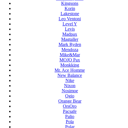
Kingsons
Korin
Lakestone
Leo Ventoni
Level Y
Levis
Madpax
Magtaller
Mark Ryden
Mendoza
Mike&Mar
MOJO Pax
Monkking
Mr. Ace Homme
New Balance
Nike
Nixon
Nosimoe
Ogio
Orange Bear
OrsOro
Pacsafe
Palio
Pola
Polar