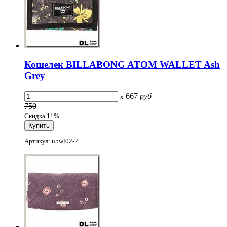
Кошелек BILLABONG ATOM WALLET Ash
Grey
667
руб
x
750
Скидка 11%
Артикул: u5wl02-2