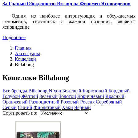
За Гранью Обыденного: Взгляд на Феномен Ясновидения
Одним из наиболее интригующих и обсуждаемых
феноменов, связанных с жаждой познания, является
ясновидение
Подробнее
Главная
Аксессуары
Кошелеки
Billabong
Кошелеки Billabong
Все бренды
Billabong
Nixon
Бежевый
Бирюзовый
Бордовый
Голубой
Желтый
Зеленый
Золотой
Коричневый
Красный
Оранжевый
Разноцветный
Розовый
Россия
Серебряный
Серый
Синий
Фиолетовый
Хаки
Черный
Сортировать по: