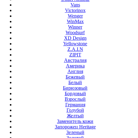
Vans
Victorinox
Wenger
WinMax
Winner
Woodsurf
XD Design
Yellowstone
Z.A.I.N
ZIPIT
Австралия
Америка
Англия
Бежевый
Белый
Бирюзовый
Бордовый
Взрослый
Германия
Голубой
Желтый
Заменитель кожи
Запорожец Heritage
Зеленый
Золотой