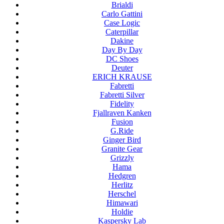
Brialdi
Carlo Gattini
Case Logic
Caterpillar
Dakine
Day By Day
DC Shoes
Deuter
ERICH KRAUSE
Fabretti
Fabretti Silver
Fidelity
Fjallraven Kanken
Fusion
G.Ride
Ginger Bird
Granite Gear
Grizzly
Hama
Hedgren
Herlitz
Herschel
Himawari
Holdie
Kaspersky Lab