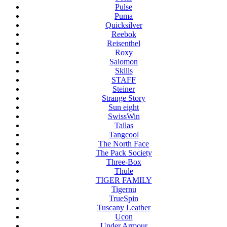
Pulse
Puma
Quicksilver
Reebok
Reisenthel
Roxy
Salomon
Skills
STAFF
Steiner
Strange Story
Sun eight
SwissWin
Tallas
Tangcool
The North Face
The Pack Society
Three-Box
Thule
TIGER FAMILY
Tigernu
TrueSpin
Tuscany Leather
Ucon
Under Armour