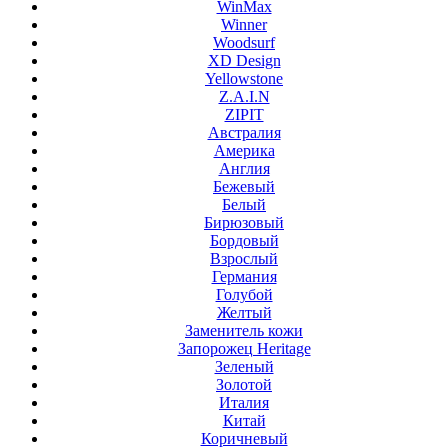
WinMax
Winner
Woodsurf
XD Design
Yellowstone
Z.A.I.N
ZIPIT
Австралия
Америка
Англия
Бежевый
Белый
Бирюзовый
Бордовый
Взрослый
Германия
Голубой
Желтый
Заменитель кожи
Запорожец Heritage
Зеленый
Золотой
Италия
Китай
Коричневый