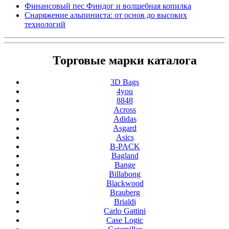
Финансовый пес Финдог и волшебная копилка
Снаряжение альпиниста: от основ до высоких
технологий
Торговые марки каталога
3D Bags
4you
8848
Across
Adidas
Asgard
Asics
B-PACK
Bagland
Bange
Billabong
Blackwood
Brauberg
Brialdi
Carlo Gattini
Case Logic