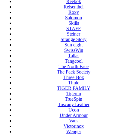
Reebok
Reisenthel
Roxy
Salomon
Skills
STAFF
Steiner
Strange Story
Sun eight
SwissWin
Tallas
Tangcool
The North Face
The Pack Society
Three-Box
Thule
TIGER FAMILY
Tigernu
TrueSpin
Tuscany Leather
Ucon
Under Armour
Vans
Victorinox
Wenger