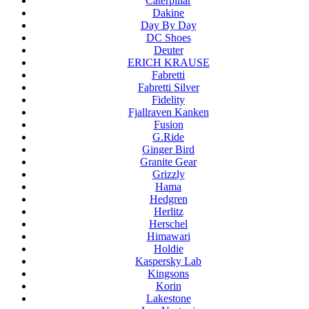
Caterpillar
Dakine
Day By Day
DC Shoes
Deuter
ERICH KRAUSE
Fabretti
Fabretti Silver
Fidelity
Fjallraven Kanken
Fusion
G.Ride
Ginger Bird
Granite Gear
Grizzly
Hama
Hedgren
Herlitz
Herschel
Himawari
Holdie
Kaspersky Lab
Kingsons
Korin
Lakestone