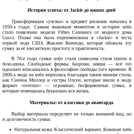
История успеха: от Jackie до наших дней
Трансформация «узелка» в предмет роскоши началась в
1950-х годах. Самым знаковым моментом в истории хобо
стало появление модели Fifties Constance от модного дома
Gucci. Позже она была переименована в «Jackie» в честь
первой леди США Жаклин Кеннеди, которая обожала эту
сумку за её элегантную простоту и практичность.
В 70-е годы сумки хобо стали символом стиля хиппи и
бохо-шика. Свободные формы, бахрома, замша — всё это
идеально вписывалось в философию свободы того времени. В
2000-х мода на хобо вернулась благодаря таким иконам стиля,
как Сиенна Миллер и сестры Олсен, которые ввели в моду
формат «oversize» — огромные, бесформенные сумки, в
которые помещалась буквально вся жизнь.
Материалы: от классики до авангарда
Выбор материала определяет не только внешний вид, но
и долговечность сумки.
Натуральная кожа: Классический вариант. Кожаная хобо