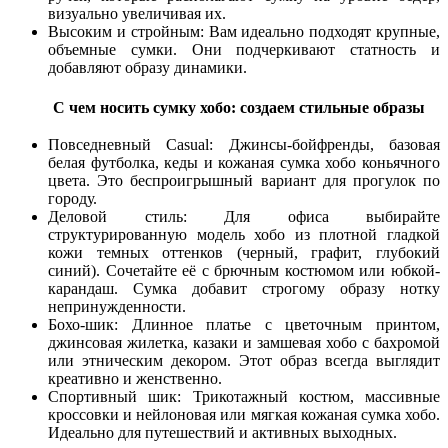
визуально увеличивая их.
Высоким и стройным: Вам идеально подходят крупные,
объемные сумки. Они подчеркивают статность и
добавляют образу динамики.
С чем носить сумку хобо: создаем стильные образы
Повседневный Casual: Джинсы-бойфренды, базовая
белая футболка, кеды и кожаная сумка хобо коньячного
цвета. Это беспроигрышный вариант для прогулок по
городу.
Деловой стиль: Для офиса выбирайте
структурированную модель хобо из плотной гладкой
кожи темных оттенков (черный, графит, глубокий
синий). Сочетайте её с брючным костюмом или юбкой-
карандаш. Сумка добавит строгому образу нотку
непринужденности.
Бохо-шик: Длинное платье с цветочным принтом,
джинсовая жилетка, казаки и замшевая хобо с бахромой
или этническим декором. Этот образ всегда выглядит
креативно и женственно.
Спортивный шик: Трикотажный костюм, массивные
кроссовки и нейлоновая или мягкая кожаная сумка хобо.
Идеально для путешествий и активных выходных.