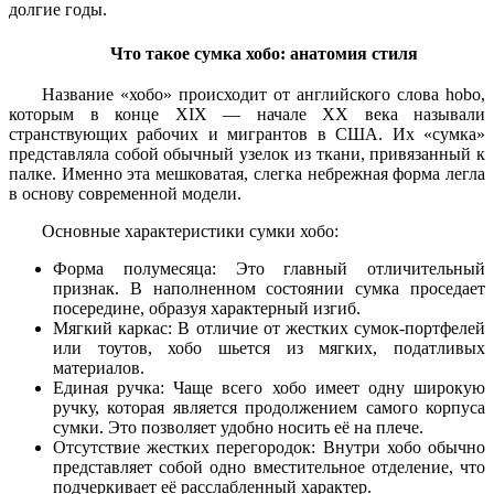
долгие годы.
Что такое сумка хобо: анатомия стиля
Название «хобо» происходит от английского слова hobo,
которым в конце XIX — начале XX века называли
странствующих рабочих и мигрантов в США. Их «сумка»
представляла собой обычный узелок из ткани, привязанный к
палке. Именно эта мешковатая, слегка небрежная форма легла
в основу современной модели.
Основные характеристики сумки хобо:
Форма полумесяца: Это главный отличительный
признак. В наполненном состоянии сумка проседает
посередине, образуя характерный изгиб.
Мягкий каркас: В отличие от жестких сумок-портфелей
или тоутов, хобо шьется из мягких, податливых
материалов.
Единая ручка: Чаще всего хобо имеет одну широкую
ручку, которая является продолжением самого корпуса
сумки. Это позволяет удобно носить её на плече.
Отсутствие жестких перегородок: Внутри хобо обычно
представляет собой одно вместительное отделение, что
подчеркивает её расслабленный характер.