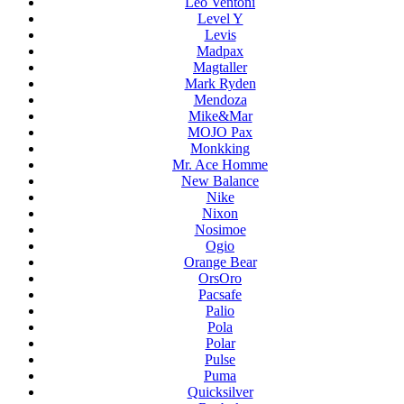
Leo Ventoni
Level Y
Levis
Madpax
Magtaller
Mark Ryden
Mendoza
Mike&Mar
MOJO Pax
Monkking
Mr. Ace Homme
New Balance
Nike
Nixon
Nosimoe
Ogio
Orange Bear
OrsOro
Pacsafe
Palio
Pola
Polar
Pulse
Puma
Quicksilver