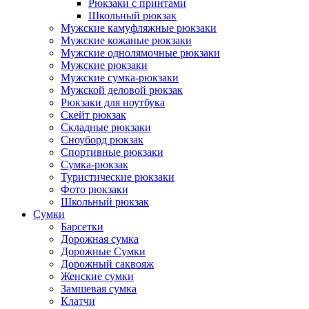
Рюкзаки с принтами
Школьный рюкзак
Мужские камуфляжные рюкзаки
Мужские кожаные рюкзаки
Мужские однолямочные рюкзаки
Мужские рюкзаки
Мужские сумка-рюкзаки
Мужской деловой рюкзак
Рюкзаки для ноутбука
Скейт рюкзак
Складные рюкзаки
Сноуборд рюкзак
Спортивные рюкзаки
Сумка-рюкзак
Туристические рюкзаки
Фото рюкзаки
Школьный рюкзак
Сумки
Барсетки
Дорожная сумка
Дорожные Сумки
Дорожный саквояж
Женские сумки
Замшевая сумка
Клатчи