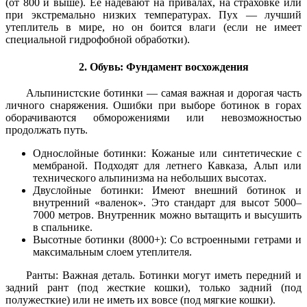
(от 800 и выше). Её надевают на привалах, на страховке или
при экстремально низких температурах. Пух — лучший
утеплитель в мире, но он боится влаги (если не имеет
специальной гидрофобной обработки).
2. Обувь: Фундамент восхождения
Альпинистские ботинки — самая важная и дорогая часть
личного снаряжения. Ошибки при выборе ботинок в горах
оборачиваются обморожениями или невозможностью
продолжать путь.
Однослойные ботинки: Кожаные или синтетические с
мембраной. Подходят для летнего Кавказа, Альп или
технического альпинизма на небольших высотах.
Двуслойные ботинки: Имеют внешний ботинок и
внутренний «валенок». Это стандарт для высот 5000–
7000 метров. Внутренник можно вытащить и высушить
в спальнике.
Высотные ботинки (8000+): Со встроенными гетрами и
максимальным слоем утеплителя.
Ранты: Важная деталь. Ботинки могут иметь передний и
задний рант (под жесткие кошки), только задний (под
полужесткие) или не иметь их вовсе (под мягкие кошки).