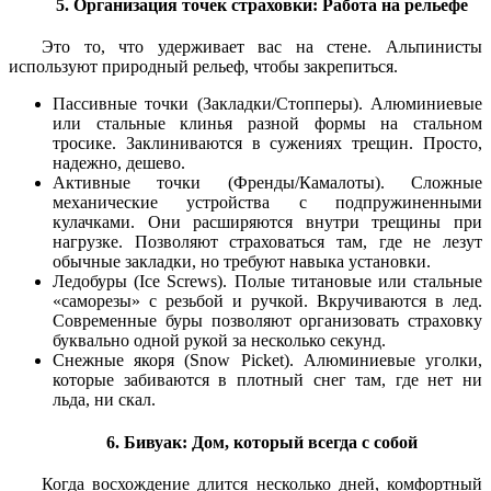
5. Организация точек страховки: Работа на рельефе
Это то, что удерживает вас на стене. Альпинисты
используют природный рельеф, чтобы закрепиться.
Пассивные точки (Закладки/Стопперы).
Алюминиевые
или стальные клинья разной формы на стальном
тросике. Заклиниваются в сужениях трещин. Просто,
надежно, дешево.
Активные точки (Френды/Камалоты).
Сложные
механические устройства с подпружиненными
кулачками. Они расширяются внутри трещины при
нагрузке. Позволяют страховаться там, где не лезут
обычные закладки, но требуют навыка установки.
Ледобуры (Ice Screws).
Полые титановые или стальные
«саморезы» с резьбой и ручкой. Вкручиваются в лед.
Современные буры позволяют организовать страховку
буквально одной рукой за несколько секунд.
Снежные якоря (Snow Picket).
Алюминиевые уголки,
которые забиваются в плотный снег там, где нет ни
льда, ни скал.
6. Бивуак: Дом, который всегда с собой
Когда восхождение длится несколько дней, комфортный