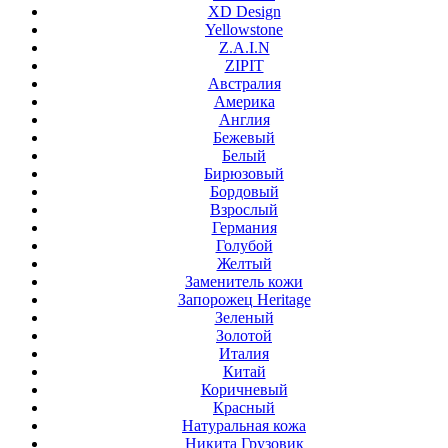
XD Design
Yellowstone
Z.A.I.N
ZIPIT
Австралия
Америка
Англия
Бежевый
Белый
Бирюзовый
Бордовый
Взрослый
Германия
Голубой
Желтый
Заменитель кожи
Запорожец Heritage
Зеленый
Золотой
Италия
Китай
Коричневый
Красный
Натуральная кожа
Никита Грузовик