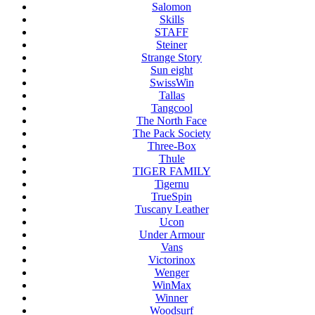
Salomon
Skills
STAFF
Steiner
Strange Story
Sun eight
SwissWin
Tallas
Tangcool
The North Face
The Pack Society
Three-Box
Thule
TIGER FAMILY
Tigernu
TrueSpin
Tuscany Leather
Ucon
Under Armour
Vans
Victorinox
Wenger
WinMax
Winner
Woodsurf