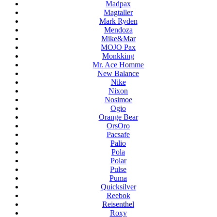
Madpax
Magtaller
Mark Ryden
Mendoza
Mike&Mar
MOJO Pax
Monkking
Mr. Ace Homme
New Balance
Nike
Nixon
Nosimoe
Ogio
Orange Bear
OrsOro
Pacsafe
Palio
Pola
Polar
Pulse
Puma
Quicksilver
Reebok
Reisenthel
Roxy