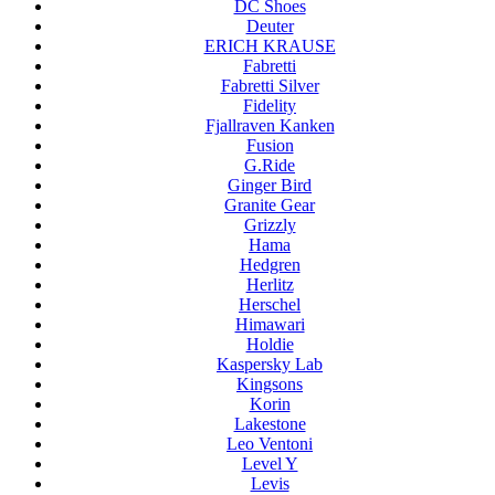
DC Shoes
Deuter
ERICH KRAUSE
Fabretti
Fabretti Silver
Fidelity
Fjallraven Kanken
Fusion
G.Ride
Ginger Bird
Granite Gear
Grizzly
Hama
Hedgren
Herlitz
Herschel
Himawari
Holdie
Kaspersky Lab
Kingsons
Korin
Lakestone
Leo Ventoni
Level Y
Levis