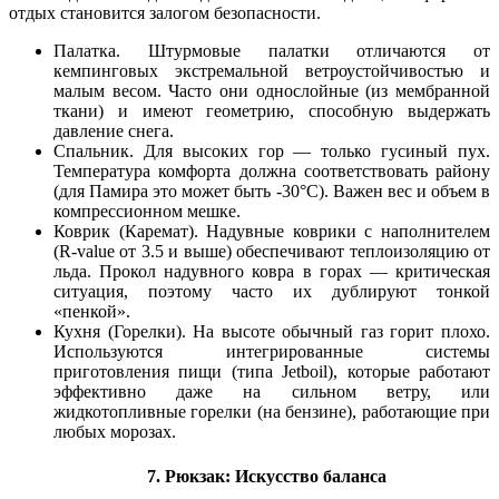
отдых становится залогом безопасности.
Палатка.
Штурмовые палатки отличаются от
кемпинговых экстремальной ветроустойчивостью и
малым весом. Часто они однослойные (из мембранной
ткани) и имеют геометрию, способную выдержать
давление снега.
Спальник.
Для высоких гор — только гусиный пух.
Температура комфорта должна соответствовать району
(для Памира это может быть -30°C). Важен вес и объем в
компрессионном мешке.
Коврик (Каремат).
Надувные коврики с наполнителем
(R-value от 3.5 и выше) обеспечивают теплоизоляцию от
льда. Прокол надувного ковра в горах — критическая
ситуация, поэтому часто их дублируют тонкой
«пенкой».
Кухня (Горелки).
На высоте обычный газ горит плохо.
Используются интегрированные системы
приготовления пищи (типа Jetboil), которые работают
эффективно даже на сильном ветру, или
жидкотопливные горелки (на бензине), работающие при
любых морозах.
7. Рюкзак: Искусство баланса