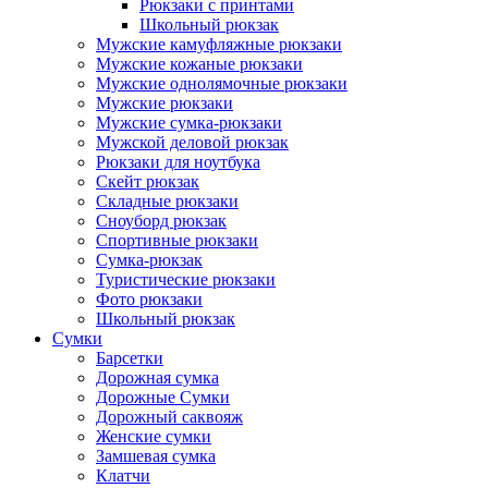
Рюкзаки с принтами
Школьный рюкзак
Мужские камуфляжные рюкзаки
Мужские кожаные рюкзаки
Мужские однолямочные рюкзаки
Мужские рюкзаки
Мужские сумка-рюкзаки
Мужской деловой рюкзак
Рюкзаки для ноутбука
Скейт рюкзак
Складные рюкзаки
Сноуборд рюкзак
Спортивные рюкзаки
Сумка-рюкзак
Туристические рюкзаки
Фото рюкзаки
Школьный рюкзак
Сумки
Барсетки
Дорожная сумка
Дорожные Сумки
Дорожный саквояж
Женские сумки
Замшевая сумка
Клатчи