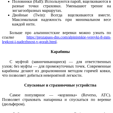
Половинки (Half): Используются парой, вщелкиваются в
разные точки страховки. Уменьшают трение на
зигзагообразных маршрутах.
Двойные (Twin): Всегда вщелкиваются вместе.
Максимальная надежность при минимальном весе
каждой нити.
Больше про альпинистские веревки можно узнать по
ссылке
https://prozapass-dns.com/alpinistskie-verevki-8-mm-
legkost-i-nadezhnost-v-gorah.html
.
Карабины
С муфтой (завинчивающиеся) — для ответственных
узлов; без муфты — для промежуточных точек. Современные
карабины делают из дюралюминия методом горячей ковки,
что позволяет добиться невероятной легкости.
Спусковые и страховочные устройства
Самое популярное — «корзинка» (Reverso, ATC).
Позволяет страховать напарника и спускаться по веревке
(дюльфером).