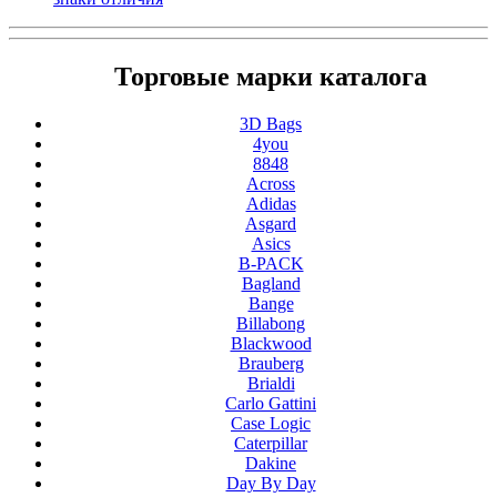
Торговые марки каталога
3D Bags
4you
8848
Across
Adidas
Asgard
Asics
B-PACK
Bagland
Bange
Billabong
Blackwood
Brauberg
Brialdi
Carlo Gattini
Case Logic
Caterpillar
Dakine
Day By Day